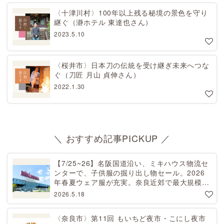
〈十津川村〉100年以上残る秘境の景色を守り
継ぐ（瀞ホテル 東達也さん）
2023.5.10
〈桜井市〉日本刀の伝統を受け継ぎ未来へつな
ぐ（刀匠 月山 貞伸さん）
2022.1.30
＼ おすすめ記事PICKUP ／
【7/25~26】名阪国道沿い、ミキハウス物流セ
ンターで、子供服の掘り出し物セール。2026
年春夏ウェア服が充実。奈良近郊で最大規模！
天理から27分[PR]
2026.5.18
〈奈良市〉第11回 もいちど夜市・こにし夜市