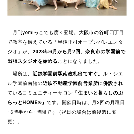
月刊yomiっこでも度々登場。大阪市の谷町四丁目
で教室を構えている「半澤正司オープンバレエスタ
ジオ」が、
2023年6月から月2回、奈良市の学園前で
出張スタジオを始める
ことになりました。
場所は、
近鉄学園前駅南改札出てすぐ。
ル・シエ
ル学園前南館の
近鉄不動産学園前営業所に併設
され
ているコミュニティーサロン
「住まいと暮らしのぷ
らっとHOME®」
です。開催日時は、月2回の月曜日
16時半から1時間です（祝日の場合は前後週に変
更）。