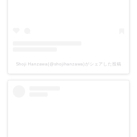
Shoji Hanzawa(@shojihanzawa)がシェアした投稿