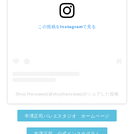
この投稿をInstagramで見る
Shoji Hanzawa(@shojihanzawa)がシェアした投稿
半澤正司バレエスタジオ ホームページ
半澤正司 公式インスタグラム