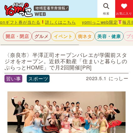
検索
お気に入り
が当たる
詳しくはこちら
yomiっこweb限定
毎月抽選で1名様に
開店・閉店
グルメ
イベント
街ネタ
美容・健康
プ
〈奈良市〉半澤正司オープンバレエが学園前スタ
ジオをオープン。近鉄不動産「住まいと暮らしの
ぷらっとHOME」で月2回開催[PR]
2023.5.1
にっしー
習い事
スポーツ