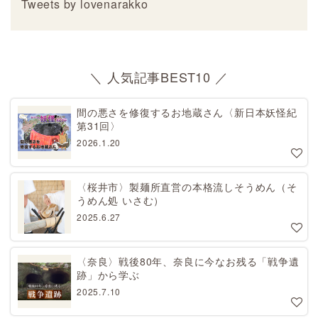
Tweets by lovenarakko
＼ 人気記事BEST10 ／
間の悪さを修復するお地蔵さん〈新日本妖怪紀
第31回〉
2026.1.20
〈桜井市〉製麺所直営の本格流しそうめん（そ
うめん処 いさむ）
2025.6.27
〈奈良〉戦後80年、奈良に今なお残る「戦争遺
跡」から学ぶ
2025.7.10