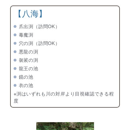
【八海】
爪出渕（訪問OK）
毒魔渕
穴の渕（訪問OK）
悪龍の渕
袈裟の渕
龍王の池
鏡の池
衣の池
※渕はいずれも川の対岸より目視確認できる程
度