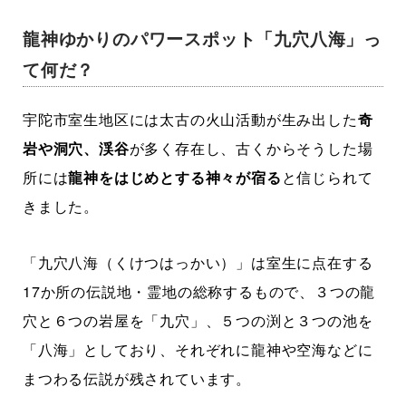
龍神ゆかりのパワースポット「九穴八海」っ
て何だ？
宇陀市室生地区には太古の火山活動が生み出した
奇
岩や洞穴、渓谷
が多く存在し、古くからそうした場
所には
龍神をはじめとする神々が宿る
と信じられて
きました。
「九穴八海（くけつはっかい）」は室生に点在する
17か所の伝説地・霊地の総称するもので、３つの龍
穴と６つの岩屋を「九穴」、５つの渕と３つの池を
「八海」としており、それぞれに龍神や空海などに
まつわる伝説が残されています。