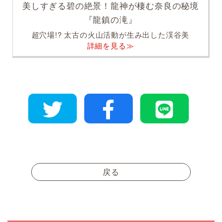
美しすぎる碧の絶景！龍神が棲む奈良の秘境
『龍鎮の滝』
超穴場!? 太古の火山活動が生み出した渓谷美
詳細を見る≫
戻る