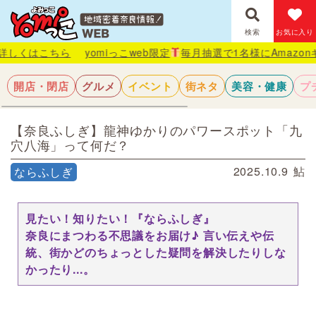
検索
お気に入り
ちら
yomiっこweb限定
毎月抽選で1名様にAmazonギフト券が
開店・閉店
グルメ
イベント
街ネタ
美容・健康
プ
【奈良ふしぎ】龍神ゆかりのパワースポット「九
穴八海」って何だ？
2025.10.9
鮎
ならふしぎ
見たい！知りたい！『ならふしぎ』
奈良にまつわる不思議をお届け♪ 言い伝えや伝
統、街かどのちょっとした疑問を解決したりしな
かったり...。