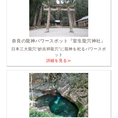
奈良の龍神パワースポット『室生龍穴神社』
日本三大龍穴“妙吉祥龍穴”に龍神を祀るパワースポ
ット
詳細を見る≫