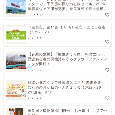
ンターで、子供服の掘り出し物セール。2026
年春夏ウェア服が充実。奈良近郊で最大規模！
天理から27分[PR]
2026.5.18
〈奈良市〉第11回 もいちど夜市・こにし夜市
（5 /22・23）
2026.4.10
【存続の危機】「柳生さくら祭」を次世代へ。
歴史ある春の風物詩を守るクラウドファンディ
ングが開始！
2026.2.20
雑誌レタスクラブ掲載講師に学ぶ 未来を楽し
むためのおかねのべんきょう会（3/22・26・
29 開催）[PR]
2026.2.20
奈良国立博物館 特別陳列「お水取り」（2/7〜