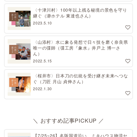
〈十津川村〉100年以上残る秘境の景色を守り
継ぐ（瀞ホテル 東達也さん）
2023.5.10
〈山添村〉水に象る発想で日々技を磨く奈良県
唯一の弽師（弽工房『象水』井戸上 博一さ
ん）
2022.5.15
〈桜井市〉日本刀の伝統を受け継ぎ未来へつな
ぐ（刀匠 月山 貞伸さん）
2022.1.30
＼ おすすめ記事PICKUP ／
【7/25~26】名阪国道沿い、ミキハウス物流セ