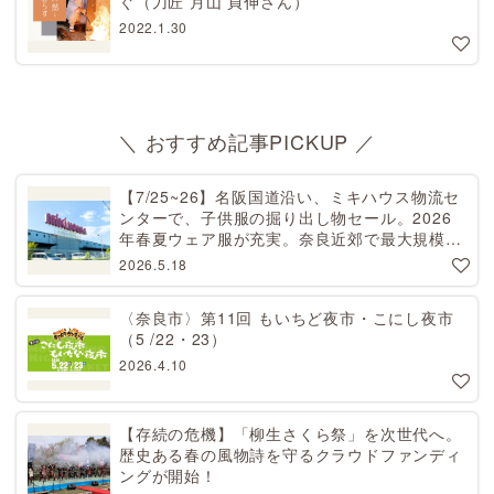
ぐ（刀匠 月山 貞伸さん）
2022.1.30
＼ おすすめ記事PICKUP ／
【7/25~26】名阪国道沿い、ミキハウス物流セ
ンターで、子供服の掘り出し物セール。2026
年春夏ウェア服が充実。奈良近郊で最大規模！
天理から27分[PR]
2026.5.18
〈奈良市〉第11回 もいちど夜市・こにし夜市
（5 /22・23）
2026.4.10
【存続の危機】「柳生さくら祭」を次世代へ。
歴史ある春の風物詩を守るクラウドファンディ
ングが開始！