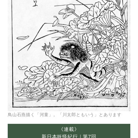
鳥山石燕描く「河童」。「川太郎ともいう」とあります
《連載》
新日本妖怪紀行｜第7回