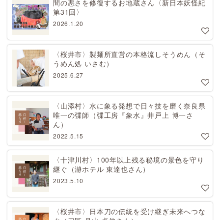
間の悪さを修復するお地蔵さん〈新日本妖怪紀
第31回〉
2026.1.20
〈桜井市〉製麺所直営の本格流しそうめん（そ
うめん処 いさむ）
2025.6.27
〈山添村〉水に象る発想で日々技を磨く奈良県
唯一の弽師（弽工房『象水』井戸上 博一さ
ん）
2022.5.15
〈十津川村〉100年以上残る秘境の景色を守り
継ぐ（瀞ホテル 東達也さん）
2023.5.10
〈桜井市〉日本刀の伝統を受け継ぎ未来へつな