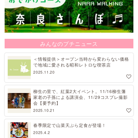
みんなのプチニュース
＜情報提供＞オープン当時から変わらない価格
で地域に愛される昭和レトロな喫茶店
2025.11.20
柳生の里で、紅葉2大イベント。11/16柳生藩
家老の子孫による講演会、11/29コスプレ撮影
会【要予約】
2025.10.21
春季限定で山菜天ぷら定食が登場！
2025.4.2