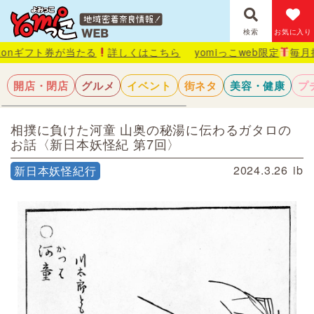
検索
お気に入り
が当たる
詳しくはこちら
yomiっこweb限定
毎月抽選で1名様にA
開店・閉店
グルメ
イベント
街ネタ
美容・健康
プ
相撲に負けた河童 山奥の秘湯に伝わるガタロの
お話〈新日本妖怪紀 第7回〉
2024.3.26
ib
新日本妖怪紀行