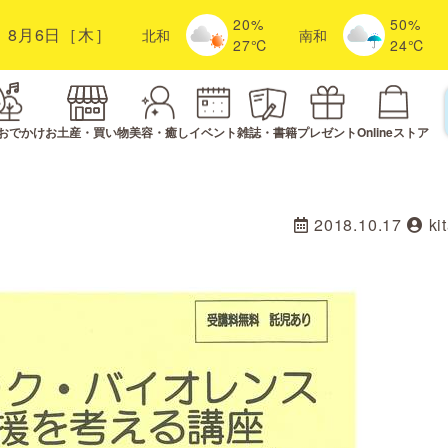
20%
50%
8月6日［木］
北
和
南
和
27℃
24℃
おでかけ
お土産・買い物
美容・癒し
イベント
雑誌・書籍
プレゼント
Onlineストア
2018.10.17
ki