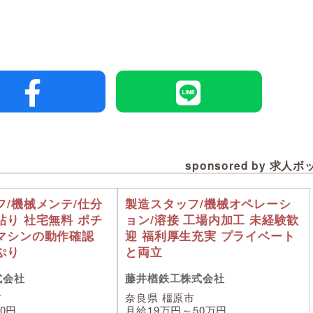
sponsored by 求人
フ/機械メンテ/仕分
製造スタッフ/機械オペレーシ
貼り 社宅無料 ポチ
ョン/溶接 工場内加工 未経験歓
マシンの動作確認
迎 福利厚生充実 プライベート
ぷり
と両立
式会社
藤井楢鉄工株式会社
市
奈良県 橿原市
00円
月給19万円～50万円