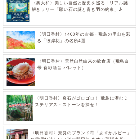
〈奥大和〉美しい自然と歴史を巡る！リアル謎
解きラリー「願い石の謎と青き羽の約束」♪
〈明日香村〉1400年の古都・飛鳥の里山を彩
る「彼岸花」の名所4選
〈明日香村〉天然自然由来の飲食店（飛鳥白
帯 食彩酒音 パレット）
〈明日香村〉奇石がゴロゴロ！ 飛鳥に潜むミ
ステリアス・ストーンを探せ！
〈明日香村〉奈良のブランド苺「あすかルビー」
の豊潤な味わい（道の駅飛鳥 あすか夢販売所）