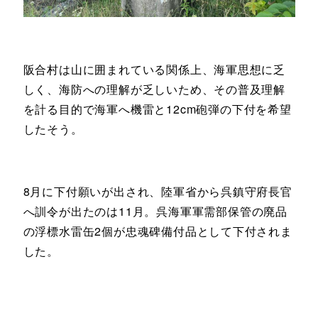
阪合村は山に囲まれている関係上、海軍思想に乏
しく、海防への理解が乏しいため、その普及理解
を計る目的で海軍へ機雷と12cm砲弾の下付を希望
したそう。
8月に下付願いが出され、陸軍省から呉鎮守府長官
へ訓令が出たのは11月。呉海軍軍需部保管の廃品
の浮標水雷缶2個が忠魂碑備付品として下付されま
した。