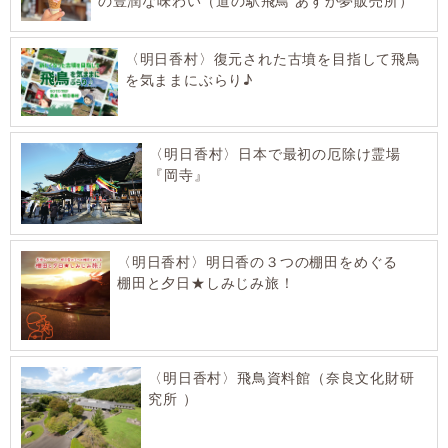
〈明日香村〉復元された古墳を目指して飛鳥
を気ままにぶらり♪
〈明日香村〉日本で最初の厄除け霊場
『岡寺』
〈明日香村〉明日香の３つの棚田をめぐる
棚田と夕日★しみじみ旅！
〈明日香村〉飛鳥資料館（奈良文化財研
究所 ）