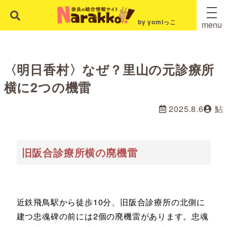
by yomiっこ
menu
〈明日香村〉なぜ？里山の元診療所
横に2つの機雷
2025.8.6
鮎
旧阪合診療所横の廃機雷
近鉄飛鳥駅から徒歩10分、旧阪合診療所の北側に
建つ忠魂碑の前には2個の廃機雷があります。忠魂