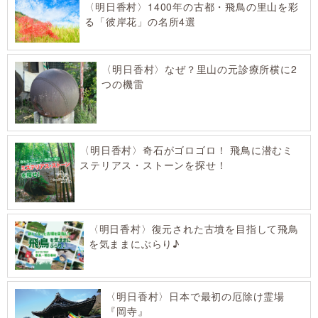
〈明日香村〉1400年の古都・飛鳥の里山を彩
る「彼岸花」の名所4選
〈明日香村〉なぜ？里山の元診療所横に2
つの機雷
〈明日香村〉奇石がゴロゴロ！ 飛鳥に潜むミ
ステリアス・ストーンを探せ！
〈明日香村〉復元された古墳を目指して飛鳥
を気ままにぶらり♪
〈明日香村〉日本で最初の厄除け霊場
『岡寺』