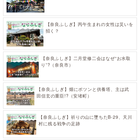
【奈良ふしぎ】丙午生まれの女性は災いを
招く？
【奈良ふしぎ】二月堂修二会はなぜ“お水取
り”?（奈良市）
【奈良ふしぎ】畑にポツンと供養塔、主は武
田信玄の重臣!?（安堵町）
【奈良ふしぎ】祈りの山に墜ちたB-29、天川
村に残る戦争の足跡