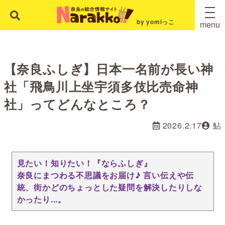
by yomiっこ
menu
【奈良ふしぎ】日本一名前が長い神
社「飛鳥川上坐宇須多伎比売命神
社」ってどんなところ？
2026.2.17
鮎
見たい！知りたい！『ならふしぎ』
奈良にまつわる不思議をお届け♪ 言い伝えや伝
統、街かどのちょっとした疑問を解決したりしな
かったり...。