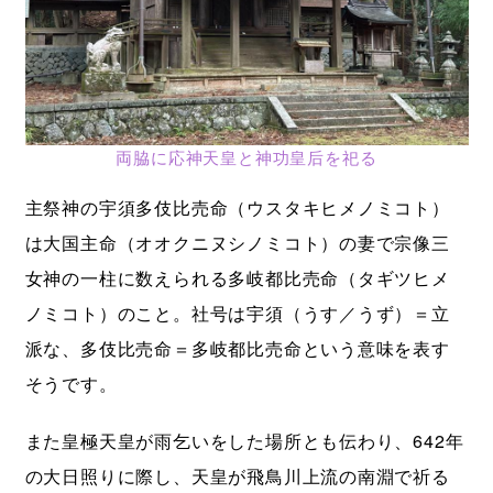
両脇に応神天皇と神功皇后を祀る
主祭神の宇須多伎比売命（ウスタキヒメノミコト）
は大国主命（オオクニヌシノミコト）の妻で宗像三
女神の一柱に数えられる多岐都比売命（タギツヒメ
ノミコト）のこと。社号は宇須（うす／うず）＝立
派な、多伎比売命＝多岐都比売命という意味を表す
そうです。
また皇極天皇が雨乞いをした場所とも伝わり、642年
の大日照りに際し、天皇が飛鳥川上流の南淵で祈る