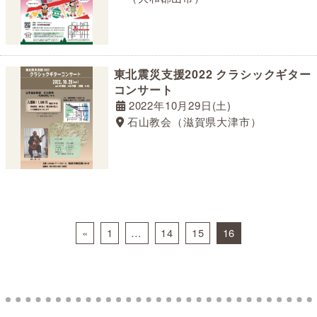
東北震災支援2022 クラシックギター
コンサート
2022年10月29日(土)
石山教会（滋賀県大津市）
Posts navigation
«
1
…
14
15
16