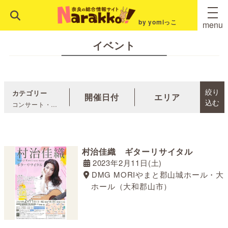
by yomiっこ
menu
イベント
絞り
カテゴリー
開催日付
エリア
込む
コンサート・公
演
村治佳織 ギターリサイタル
2023年2月11日(土)
DMG MORIやまと郡山城ホール・大
ホール（大和郡山市）