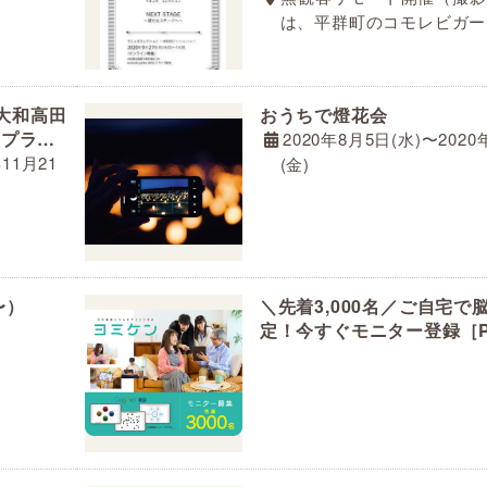
は、平群町のコモレビガー
1／大和高田
おうちで燈花会
スプラ
2020年8月5日(水)〜2020
ト
年11月21
(金)
〜）
＼先着3,000名／ご自宅で
定！今すぐモニター登録［