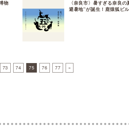
博物
〈奈良市〉暑すぎる奈良の
避暑地”が誕生！鹿猿狐ビル
周年イベント第2弾（6/12～
73
74
75
76
77
»