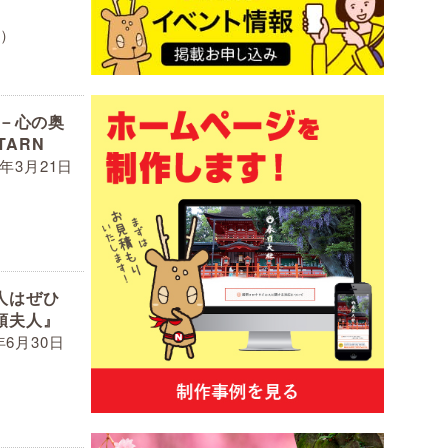
）
撮る－心の奥
TARN
1年3月21日
人はぜひ
頭夫人』
年6月30日