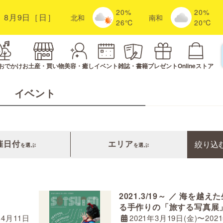
20%
20%
8月9日［日］
北
和
南
和
26℃
20℃
おでかけ
お土産・買い物
美容・癒し
イベント
雑誌・書籍
プレゼント
Onlineストア
イベント
催日付
エリア
絞り
込
を選ぶ
を選ぶ
2021.3/19～ ／ 海を越
る手作りの「旅する写真展
年4月11日
2021年3月19日(金)〜202