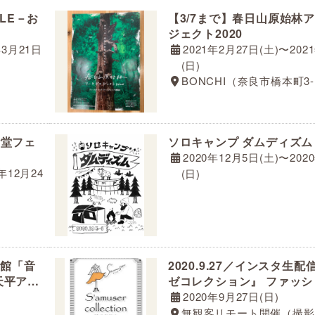
TYLE－お
【3/7まで】春日山原始林
ジェクト2020
年3月21日
2021年2月27日(土)〜202
(日)
BONCHI（奈良市橋本町3-
二階堂フェ
ソロキャンプ ダムディズム
2020年12月5日(土)〜202
年12月24
(日)
し館「音
2020.9.27／インスタ生
天平アフ
ゼコレクション』 ファッシ
ー
2020年9月27日(日)
無観客リモート開催（撮影