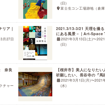
(日)
富士生コン工場跡地（倉庫
ルジナリア｜
2021.3/13-3/21 天理を
にある風景－｜Art-Space 
年3月27日
2021年3月13日(土)〜202
(日)
録 奈良
【桜井市】美人になりたい
祈願したい、長谷寺の『馬
2021年3月1日(月)〜2021
レクチャー
(水)