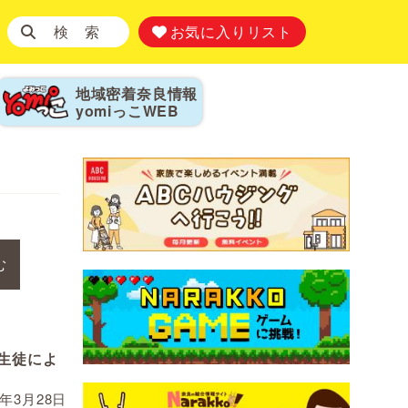
検 索
お気に入りリスト
地域密着奈良情報
yomiっこ
WEB
む
えた生徒によ
」
1年3月28日