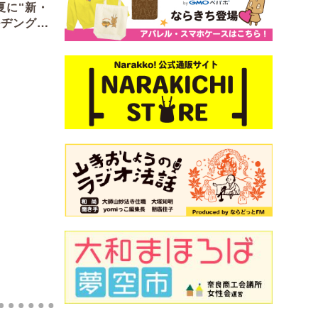
夏に“新・
ヂング5
8/31）