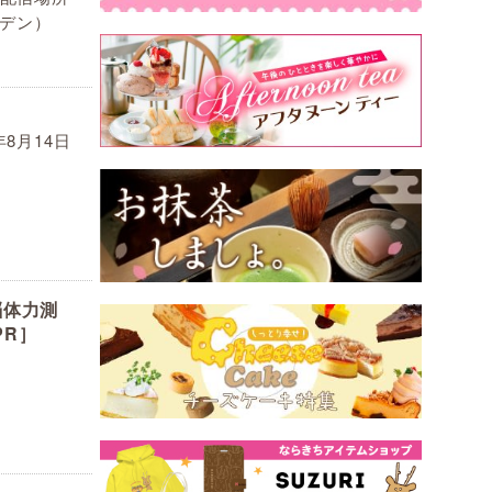
デン）
年8月14日
脳体力測
PR］