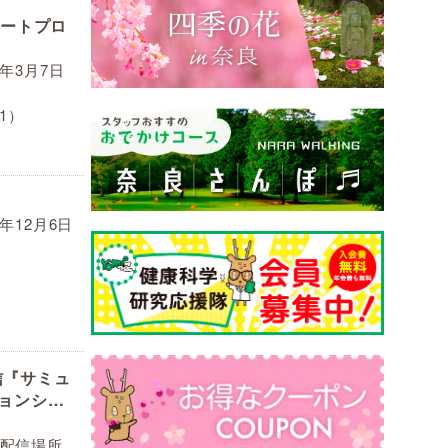
アートプロ
1年3月7日
1）
0年12月6日
配信『サミュ
ョンショ
配信場所