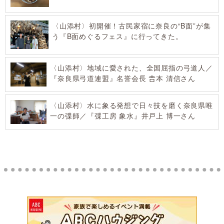
〈山添村〉初開催！古民家宿に奈良の“B面”が集
う『B面めぐるフェス』に行ってきた。
〈山添村〉地域に愛された、全国屈指の弓道人／
『奈良県弓道連盟』名誉会長 𠮷本 清信さん
〈山添村〉水に象る発想で日々技を磨く奈良県唯
一の弽師／『弽工房 象水』井戸上 博一さん