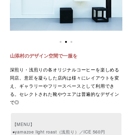
山添村のデザイン空間で一服を
深煎り・浅煎りの各オリジナルコーヒーを楽しめる
同店。意匠を凝らした店内は様々にレイアウトを変
え、ギャラリーやフリースペースとして利用でき
る。セレクトされた靴やウエアは普遍的なデザイン
で◎
【MENU】
●yamazoe light roast（浅煎り）／ICE 560円