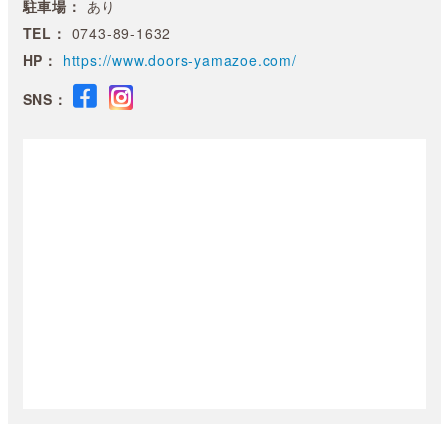
駐車場：
あり
TEL：
0743-89-1632
HP：
https://www.doors-yamazoe.com/
SNS：