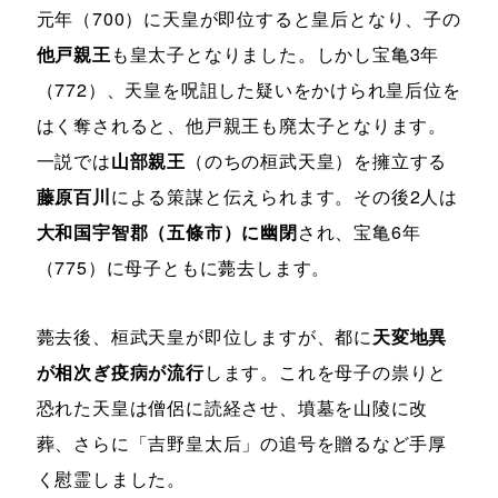
元年（700）に天皇が即位すると皇后となり、子の
他戸親王
も皇太子となりました。しかし宝亀3年
（772）、天皇を呪詛した疑いをかけられ皇后位を
はく奪されると、他戸親王も廃太子となります。
一説では
山部親王
（のちの桓武天皇）を擁立する
藤原百川
による策謀と伝えられます。その後2人は
大和国宇智郡（五條市）に幽閉
され、宝亀6年
（775）に母子ともに薨去します。
薨去後、桓武天皇が即位しますが、都に
天変地異
が相次ぎ疫病が流行
します。これを母子の祟りと
恐れた天皇は僧侶に読経させ、墳墓を山陵に改
葬、さらに「吉野皇太后」の追号を贈るなど手厚
く慰霊しました。