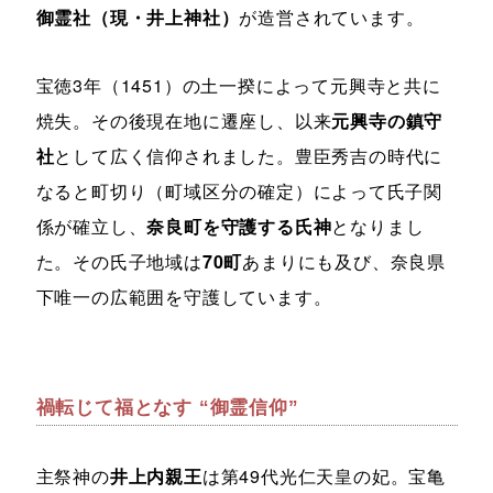
御霊社（現・井上神社）
が造営されています。
宝徳3年（1451）の土一揆によって元興寺と共に
焼失。その後現在地に遷座し、以来
元興寺の鎮守
社
として広く信仰されました。豊臣秀吉の時代に
なると町切り（町域区分の確定）によって氏子関
係が確立し、
奈良町を守護する氏神
となりまし
た。その氏子地域は
70町
あまりにも及び、奈良県
下唯一の広範囲を守護しています。
禍転じて福となす “御霊信仰”
主祭神の
井上内親王
は第49代光仁天皇の妃。宝亀