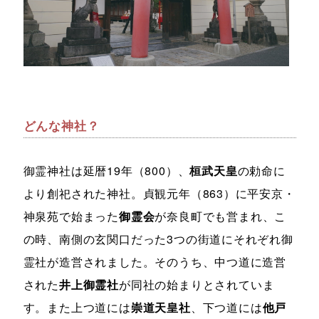
どんな神社？
御霊神社は延暦19年（800）、
桓武天皇
の勅命に
より創祀された神社。貞観元年（863）に平安京・
神泉苑で始まった
御霊会
が奈良町でも営まれ、こ
の時、南側の玄関口だった3つの街道にそれぞれ御
霊社が造営されました。そのうち、中つ道に造営
された
井上御霊社
が同社の始まりとされていま
す。また上つ道には
崇道天皇社
、下つ道には
他戸