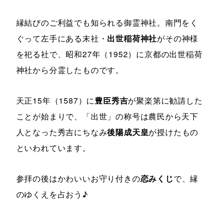
縁結びのご利益でも知られる御霊神社。南門をく
ぐって左手にある末社・
出世稲荷神社
がその神様
を祀る社で、昭和27年（1952）に京都の出世稲荷
神社から分霊したものです。
天正15年（1587）に
豊臣秀吉
が聚楽第に勧請した
ことが始まりで、「出世」の称号は農民から天下
人となった秀吉にちなみ
後陽成天皇
が授けたもの
といわれています。
参拝の後はかわいいお守り付きの
恋みくじ
で、縁
のゆくえを占おう♪