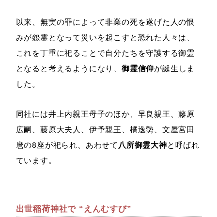
以来、無実の罪によって非業の死を遂げた人の恨
みが怨霊となって災いを起こすと恐れた人々は、
これを丁重に祀ることで自分たちを守護する御霊
となると考えるようになり、
御霊信仰
が誕生しま
した。
同社には井上内親王母子のほか、早良親王、藤原
広嗣、藤原大夫人、伊予親王、橘逸勢、文屋宮田
麿の8座が祀られ、あわせて
八所御霊大神
と呼ばれ
ています。
出世稲荷神社で “えんむすび”