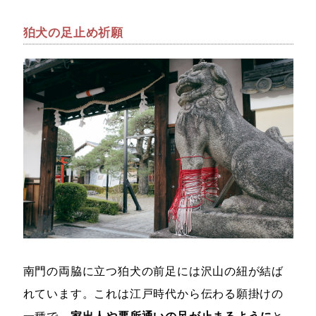
狛犬の足止め祈願
南門の両脇に立つ狛犬の前足には沢山の紐が結ば
れています。これは江戸時代から伝わる願掛けの
一種で、
家出人や悪所通いの足が止まるように
と