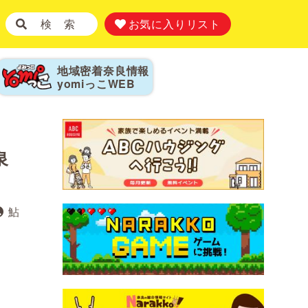
検 索
お気に入りリスト
地域密着奈良情報
yomiっこ
WEB
泉
鮎