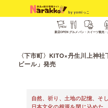
by yomiっこ
新店OPEN
グルメ
パン・スイーツ
観光・
〈下市町〉KITO×丹生川上神
ビール」発売
自然、祈り、土地の記憶、そ
日本文化の根源を閉じ込めた