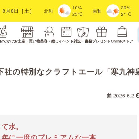
10%
20%
8月8日［土］
北
和
南
和
25℃
21℃
おでかけ
お土産・買い物
美容・癒し
イベント
雑誌・書籍
プレゼント
Onlineストア
社下社の特別なクラフトエール「寒九神
2026.6.2
して水。
、年に一度のプレミアムな一本