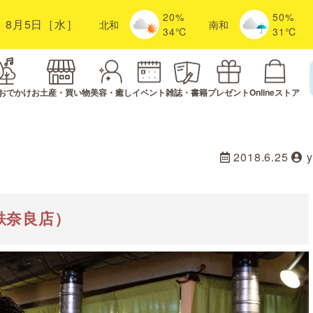
20%
50%
8月5日［水］
北
和
南
和
34℃
31℃
おでかけ
お土産・買い物
美容・癒し
イベント
雑誌・書籍
プレゼント
Onlineストア
2018.6.25
鉄奈良店）