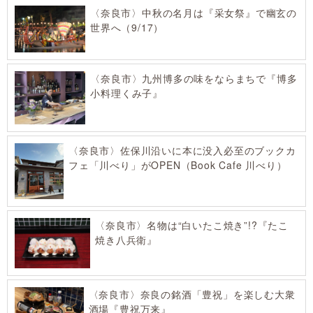
〈奈良市〉中秋の名月は『采女祭』で幽玄の
世界へ（9/17）
〈奈良市〉九州博多の味をならまちで『博多
小料理くみ子』
〈奈良市〉佐保川沿いに本に没入必至のブックカ
フェ「川べり」がOPEN（Book Cafe 川べり）
〈奈良市〉名物は“白いたこ焼き”!?『たこ
焼き八兵衛』
〈奈良市〉奈良の銘酒「豊祝」を楽しむ大衆
酒場『豊祝万来』