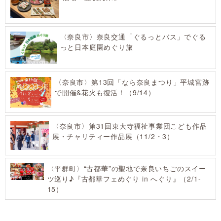
〈奈良市〉奈良交通「ぐるっとバス」でぐる
っと日本庭園めぐり旅
〈奈良市〉第13回「なら奈良まつり」平城宮跡
で開催&花火も復活！（9/14）
〈奈良市〉第31回東大寺福祉事業団こども作品
展・チャリティー作品展（11/2・3）
〈平群町〉“古都華”の聖地で奈良いちごのスイー
ツ巡り♪『古都華フェめぐり in へぐり』（2/1-
15）