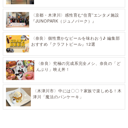
〈京都・木津川〉感性育む“住育”エンタメ施設
『JUNOPARK（ジュノパーク）』
〈奈良〉個性豊かなビールを味わおう♪ 編集部
おすすめ『クラフトビール』12選
〈奈良〉究極の完成系完全メシ、奈良の「ど
んぶり」映え丼！
〈木津川市〉中には〇〇？家族で楽しめる！木
津川「魔法のパンケーキ」