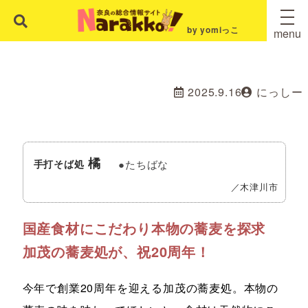
by yomiっこ
menu
2025.9.16
にっしー
橘
●たちばな
手打そば処
／木津川市
国産食材にこだわり本物の蕎麦を探求
加茂の蕎麦処が、祝20周年！
今年で創業20周年を迎える加茂の蕎麦処。本物の