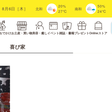
20%
50%
8月6日［木］
北
和
南
和
27℃
24℃
おでかけ
お土産・買い物
美容・癒し
イベント
雑誌・書籍
プレゼント
Onlineストア
喜び家