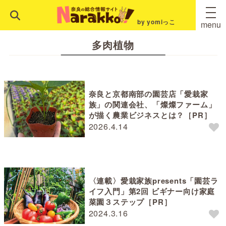
by yomiっこ
menu
多肉植物
奈良と京都南部の園芸店「愛栽家
族」の関連会社、「燦燦ファーム」
が描く農業ビジネスとは？［PR］
2026.4.14
〈連載〉愛栽家族presents「園芸ラ
イフ入門」第2回 ビギナー向け家庭
菜園３ステップ［PR］
2024.3.16