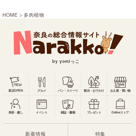
HOME
>
多肉植物
by yomiっこ
新店OPEN
グルメ
パン・スイーツ
観光・おでかけ
お土産・買い物
美容・癒し
イベント
雑誌・書籍
プレゼント
Onlineストア
新着情報
特集