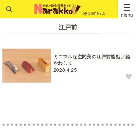
by yomiっこ
menu
江戸前
ミニマルな空間美の江戸前鮨処／鮨
かわしま
2020.4.25