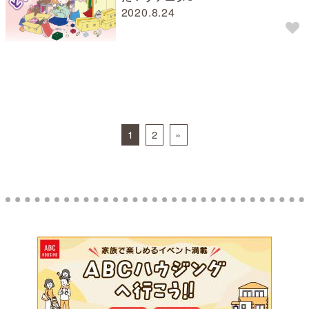
2020.8.24
Posts navigation
1
2
»