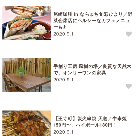
尾崎珈琲 in ならまち旬彩ひより／野
菜会席店にヘルシーなカフェメニュ
ーも♪
2020.9.1
手創り工房 風樹の塔／良質な天然木
で、オンリーワンの家具
2020.9.1
【王寺町】炭火串焼 天道／牛串焼
150円〜、ハイボール180円！
2020.9.1