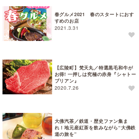
春グルメ2021 春のスタートにおす
すめのお店
2021.3.31
【広陵町】梵天丸／特選黒毛和牛が
お得! 一押しは究極の赤身『シャトー
ブリアン』
2020.7.26
大佛汽茶／鉄道・歴史ファン集ま
れ！地元産紅茶を飲みながら“大佛鉄
道の旅を”