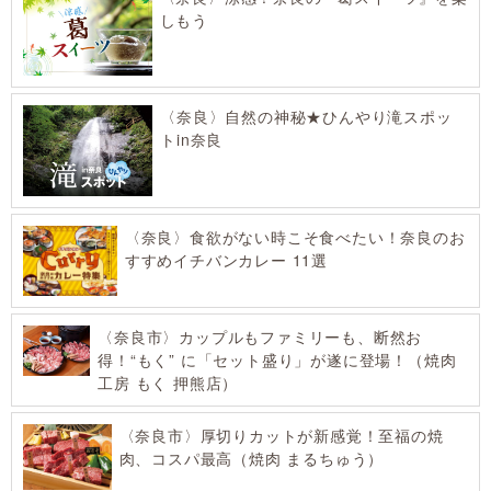
しもう
〈奈良〉自然の神秘★ひんやり滝スポッ
トin奈良
〈奈良〉食欲がない時こそ食べたい！奈良のお
すすめイチバンカレー 11選
〈奈良市〉カップルもファミリーも、断然お
得！“もく” に「セット盛り」が遂に登場！（焼肉
工房 もく 押熊店）
〈奈良市〉厚切りカットが新感覚！至福の焼
肉、コスパ最高（焼肉 まるちゅう）