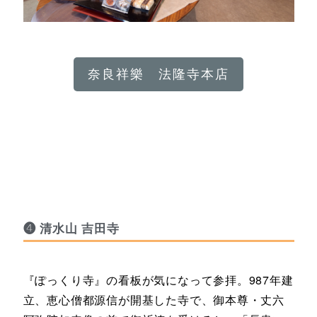
奈良祥樂 法隆寺本店
❹ 清水山 吉田寺
『ぽっくり寺』の看板が気になって参拝。987年建
立、恵心僧都源信が開基した寺で、御本尊・丈六