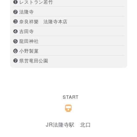
❶ レストラン若竹
❷ 法隆寺
❸ 奈良祥樂 法隆寺本店
❹ 吉田寺
❺ 龍田神社
❻ 小野製菓
❼ 県営竜田公園
START
JR法隆寺駅 北口