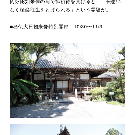
阿弥陀如来像の前で御祈祷を受けると、「長患い
なく極楽往生をとげられる」という霊験が。
■秘仏大日如来像特別開扉 10/30〜11/3