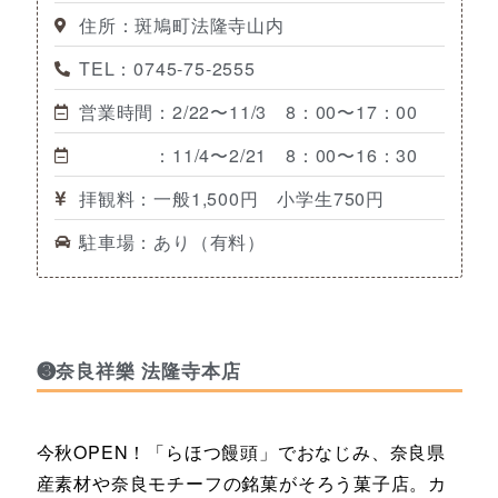
住所：斑鳩町法隆寺山内
TEL：0745-75-2555
営業時間：2/22〜11/3 8：00〜17：00
：11/4〜2/21 8：00〜16：30
拝観料：一般1,500円 小学生750円
駐車場：あり（有料）
❸奈良祥樂 法隆寺本店
今秋OPEN！「らほつ饅頭」でおなじみ、奈良県
産素材や奈良モチーフの銘菓がそろう菓子店。カ