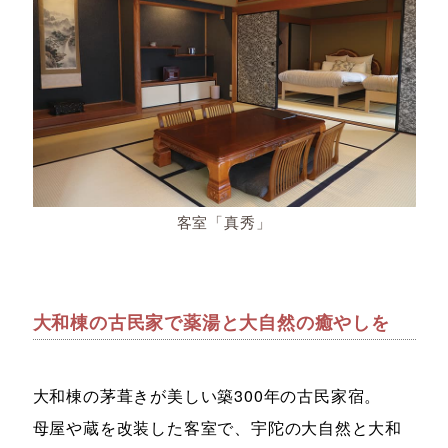
客室「真秀」
大和棟の古民家で薬湯と大自然の癒やしを
大和棟の茅葺きが美しい築300年の古民家宿。
母屋や蔵を改装した客室で、宇陀の大自然と大和