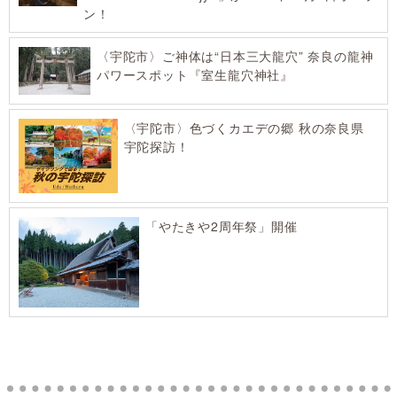
ン！
〈宇陀市〉ご神体は“日本三大龍穴” 奈良の龍神
パワースポット『室生龍穴神社』
〈宇陀市〉色づくカエデの郷 秋の奈良県
宇陀探訪！
「やたきや2周年祭」開催