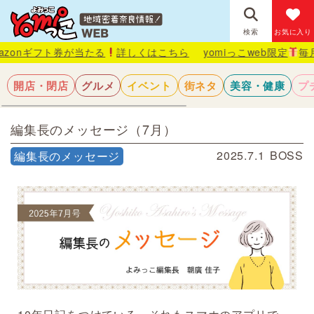
検索
お気に入り
フト券が当たる
詳しくはこちら
yomiっこweb限定
毎月抽選で1
開店・閉店
グルメ
イベント
街ネタ
美容・健康
プ
編集長のメッセージ（7月）
2025.7.1
BOSS
編集長のメッセージ