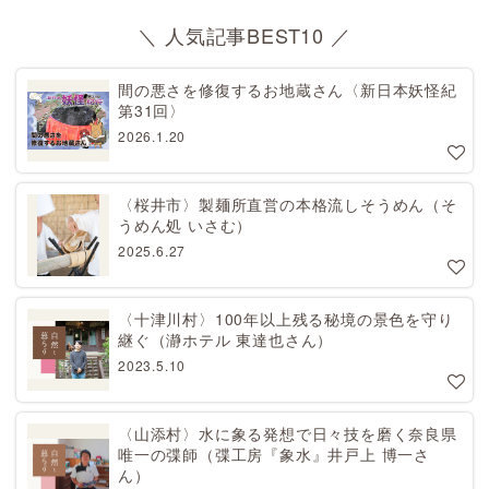
＼ 人気記事BEST10 ／
間の悪さを修復するお地蔵さん〈新日本妖怪紀
第31回〉
2026.1.20
〈桜井市〉製麺所直営の本格流しそうめん（そ
うめん処 いさむ）
2025.6.27
〈十津川村〉100年以上残る秘境の景色を守り
継ぐ（瀞ホテル 東達也さん）
2023.5.10
〈山添村〉水に象る発想で日々技を磨く奈良県
唯一の弽師（弽工房『象水』井戸上 博一さ
ん）