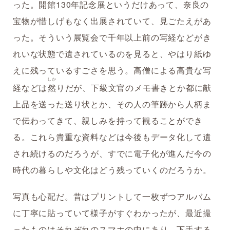
った。開館130年記念展というだけあって、奈良の
宝物が惜しげもなく出展されていて、見ごたえがあ
った。そういう展覧会で千年以上前の写経などがき
れいな状態で遺されているのを見ると、やはり紙ゆ
えに残っているすごさを思う。高僧による高貴な写
しか
経などは
然
りだが、下級文官のメモ書きとか都に献
上品を送った送り状とか、その人の筆跡から人柄ま
で伝わってきて、親しみを持って観ることができ
る。これら貴重な資料などは今後もデータ化して遺
され続けるのだろうが、すでに電子化が進んだ今の
時代の暮らしや文化はどう残っていくのだろうか。
写真も心配だ。昔はプリントして一枚ずつアルバム
に丁寧に貼っていて様子がすぐわかったが、最近撮
ったものはそれぞれのスマホの中にあり、下手する