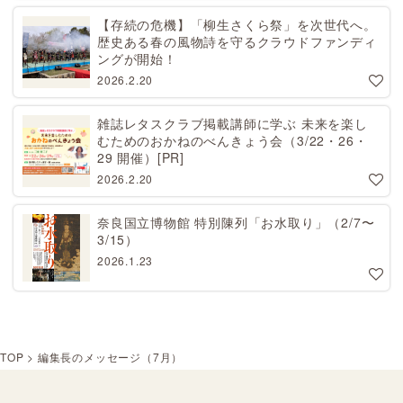
【存続の危機】「柳生さくら祭」を次世代へ。
歴史ある春の風物詩を守るクラウドファンディ
ングが開始！
2026.2.20
雑誌レタスクラブ掲載講師に学ぶ 未来を楽し
むためのおかねのべんきょう会（3/22・26・
29 開催）[PR]
2026.2.20
奈良国立博物館 特別陳列「お水取り」（2/7〜
3/15）
2026.1.23
TOP
>
編集長のメッセージ（7月）