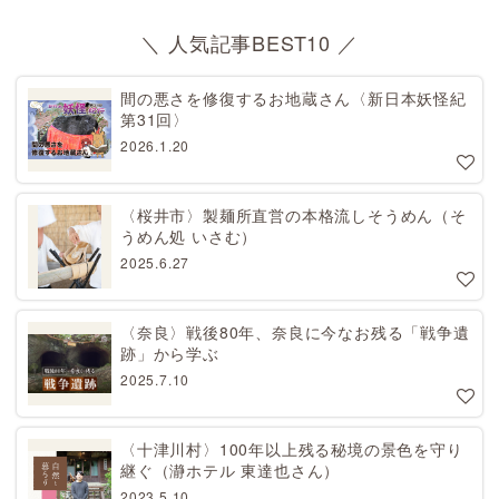
＼ 人気記事BEST10 ／
間の悪さを修復するお地蔵さん〈新日本妖怪紀
第31回〉
2026.1.20
〈桜井市〉製麺所直営の本格流しそうめん（そ
うめん処 いさむ）
2025.6.27
〈奈良〉戦後80年、奈良に今なお残る「戦争遺
跡」から学ぶ
2025.7.10
〈十津川村〉100年以上残る秘境の景色を守り
継ぐ（瀞ホテル 東達也さん）
2023.5.10