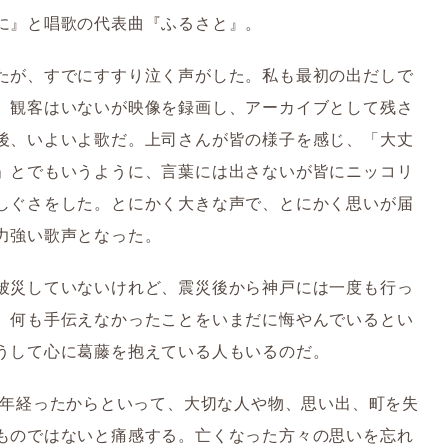
に』と唱歌の代表曲『ふるさと』。
たが、すでにすすり泣く声がした。私も最初の出だしで
。観客はいないが映像を録画し、アーカイブとして残さ
後、いよいよ歌だ。上司さんが皆の様子を感じ、「大丈
」とでもいうように、言葉には出さないが皆にニッコリ
しぐさをした。とにかく大きな声で、とにかく思いが届
力強い歌声となった。
被災していないけれど、震災後から神戸には一度も行っ
、何も手伝えなかったことをいまだに悔やんでいるとい
うして心に葛藤を抱えている人もいるのだ。
0年経ったからといって、大切な人や物、思い出、町を失
ものではないと痛感する。亡くなった方々の思いを忘れ