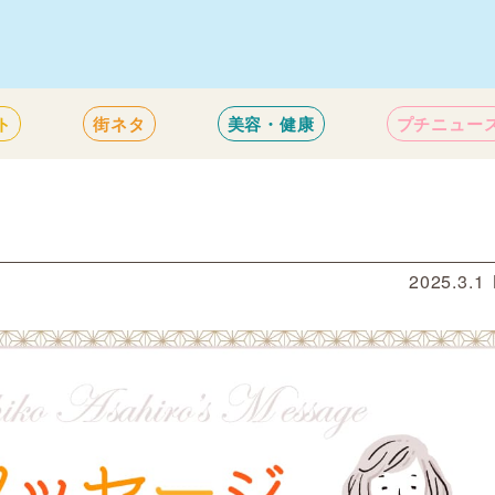
ト
街ネタ
美容・健康
プチニュー
2025.3.1