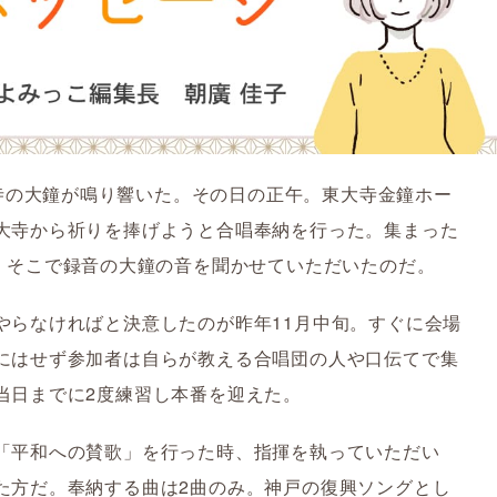
東大寺の大鐘が鳴り響いた。その日の正午。東大寺金鐘ホー
大寺から祈りを捧げようと合唱奉納を行った。集まった
き、そこで録音の大鐘の音を聞かせていただいたのだ。
やらなければと決意したのが昨年11月中旬。すぐに会場
にはせず参加者は自らが教える合唱団の人や口伝てで集
当日までに2度練習し本番を迎えた。
「平和への賛歌」を行った時、指揮を執っていただい
た方だ。奉納する曲は2曲のみ。神戸の復興ソングとし