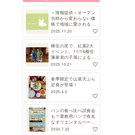
＜情報提供＞オープン
当時から変わらない価
格で地域に愛される昭
和レトロな喫茶店
2025.11.20
柳生の里で、紅葉2大
イベント。11/16柳生
藩家老の子孫による講
演会、11/29コスプレ
2025.10.21
撮影会【要予約】
春季限定で山菜天ぷら
定食が登場！
2025.4.2
パンの食べ比べ試食会
も？業務用パンで有名
なオリエンタルベーカ
リーで工場見学開催
2024.7.22