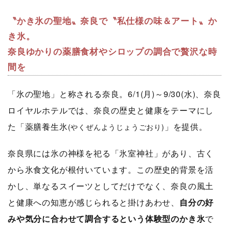
〝かき氷の聖地〟奈良で〝私仕様の味＆アート〟か
き氷。
奈良ゆかりの薬膳食材やシロップの調合で贅沢な時
間を
「氷の聖地」と称される奈良。6/1(月)～9/30(水)、奈良
ロイヤルホテルでは、奈良の歴史と健康をテーマにし
た「薬膳養生氷
」を提供。
(やくぜんようじょうごおり)
奈良県には氷の神様を祀る「氷室神社」があり、古く
から氷食文化が根付いています。この歴史的背景を活
かし、単なるスイーツとしてだけでなく、奈良の風土
と健康への知恵が感じられると掛けあわせ、
自分の好
みや気分に合わせて調合するという体験型のかき氷
で