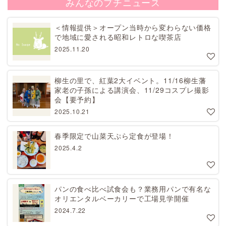
みんなのプチニュース
＜情報提供＞オープン当時から変わらない価格
で地域に愛される昭和レトロな喫茶店
2025.11.20
柳生の里で、紅葉2大イベント。11/16柳生藩
家老の子孫による講演会、11/29コスプレ撮影
会【要予約】
2025.10.21
春季限定で山菜天ぷら定食が登場！
2025.4.2
パンの食べ比べ試食会も？業務用パンで有名な
オリエンタルベーカリーで工場見学開催
2024.7.22