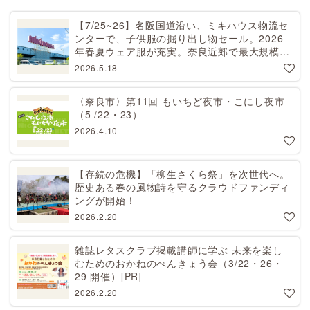
【7/25~26】名阪国道沿い、ミキハウス物流セ
ンターで、子供服の掘り出し物セール。2026
年春夏ウェア服が充実。奈良近郊で最大規模！
天理から27分[PR]
2026.5.18
〈奈良市〉第11回 もいちど夜市・こにし夜市
（5 /22・23）
2026.4.10
【存続の危機】「柳生さくら祭」を次世代へ。
歴史ある春の風物詩を守るクラウドファンディ
ングが開始！
2026.2.20
雑誌レタスクラブ掲載講師に学ぶ 未来を楽し
むためのおかねのべんきょう会（3/22・26・
29 開催）[PR]
2026.2.20