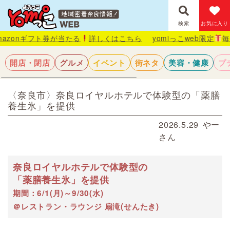
検索
お気に入り
ト券が当たる
詳しくはこちら
yomiっこweb限定
毎月抽選で1名
開店・閉店
グルメ
イベント
街ネタ
美容・健康
プ
〈奈良市〉奈良ロイヤルホテルで体験型の「薬膳
養生氷」を提供
2026.5.29
やー
カフェ・喫茶
季節の味覚
さん
かき氷・アイス
奈良ロイヤルホテルで体験型の
「薬膳養生氷」を提供
期間：6/1(月)～9/30(水)
＠レストラン・ラウンジ 扇滝(せんたき)