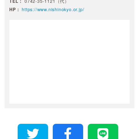
TEL：
0742-35-1121（代）
HP：
https://www.nishinokyo.or.jp/