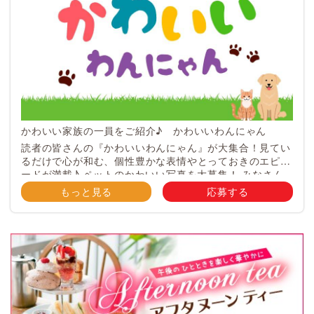
かわいい家族の一員をご紹介♪ かわいいわんにゃん
読者の皆さんの『かわいいわんにゃん』が大集合！見てい
るだけで心が和む、個性豊かな表情やとっておきのエピソ
ードが満載♪ ペットのかわいい写真を大募集！ みなさん
のご自慢のペット写真や動画を大募集！ 携帯電話・スマ
もっと見る
応募する
ホ等で撮影 […]