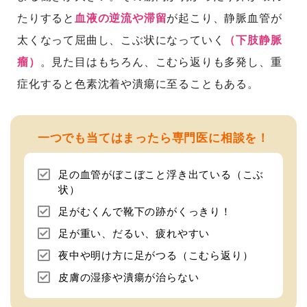
たりすると
血液の逆流や滞留
が起こり、静脈血管が
太くなって屈曲し、こぶ状になっていく
（下肢静脈
瘤）
。見た目はもちろん、こむら返りも多発し、重
症化すると色素沈着や潰瘍に至ることもある。
一つでも当てはまったら専門医に相談を！
足の血管がぼこぼこと浮き出ている（こぶ
状）
足がむくんで靴下の跡がくっきり！
足が重い、だるい、疲れやすい
夜中や明け方に足がつる（こむら返り）
皮膚の湿疹や潰瘍が治らない