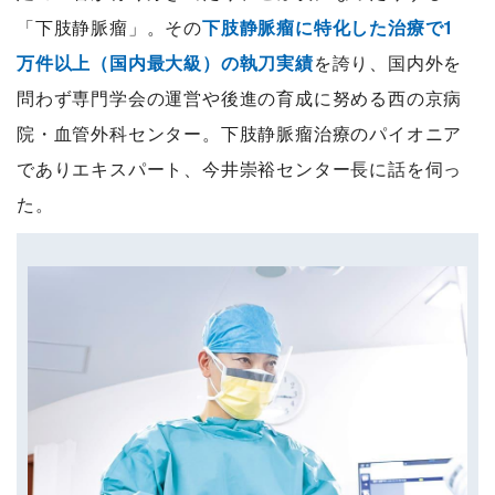
「下肢静脈瘤」。その
下肢静脈瘤に特化した治療で1
万件以上（国内最大級）の執刀実績
を誇り、国内外を
問わず専門学会の運営や後進の育成に努める西の京病
院・血管外科センター。下肢静脈瘤治療のパイオニア
でありエキスパート、今井崇裕センター長に話を伺っ
た。