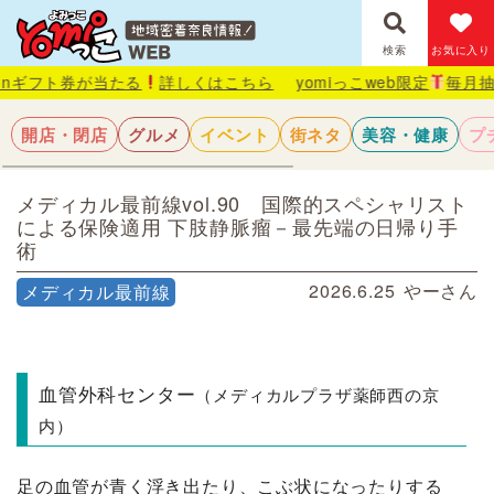
検索
お気に入り
当たる
詳しくはこちら
yomiっこweb限定
毎月抽選で1名様にA
開店・閉店
グルメ
イベント
街ネタ
美容・健康
プ
メディカル最前線vol.90 国際的スペシャリスト
による保険適用 下肢静脈瘤－最先端の日帰り手
術
2026.6.25
やーさん
メディカル最前線
血管外科センター
（メディカルプラザ薬師西の京
内）
足の血管が青く浮き出たり、こぶ状になったりする