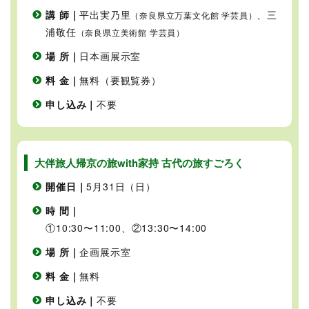
講 師｜
平出実乃里
、三
（奈良県立万葉文化館 学芸員）
浦敬任
（奈良県立美術館 学芸員）
場 所｜
日本画展示室
料 金｜
無料（要観覧券）
申し込み｜
不要
大伴旅人帰京の旅with家持 古代の旅すごろく
開催日｜
5月31日（日）
時 間｜
①10:30〜11:00、②13:30〜14:00
場 所｜
企画展示室
料 金｜
無料
申し込み｜
不要