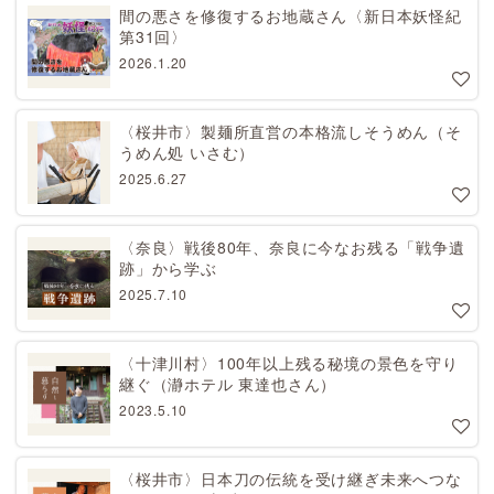
間の悪さを修復するお地蔵さん〈新日本妖怪紀
第31回〉
2026.1.20
〈桜井市〉製麺所直営の本格流しそうめん（そ
うめん処 いさむ）
2025.6.27
〈奈良〉戦後80年、奈良に今なお残る「戦争遺
跡」から学ぶ
2025.7.10
〈十津川村〉100年以上残る秘境の景色を守り
継ぐ（瀞ホテル 東達也さん）
2023.5.10
〈桜井市〉日本刀の伝統を受け継ぎ未来へつな