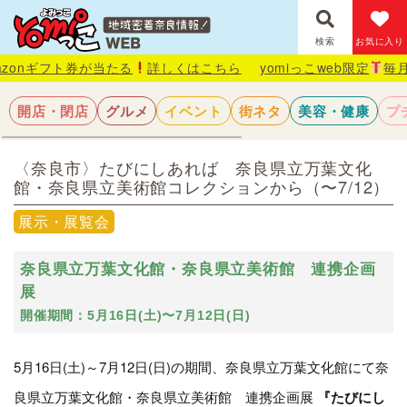
検索
お気に入り
券が当たる
詳しくはこちら
yomiっこweb限定
毎月抽選で1名様
開店・閉店
グルメ
イベント
街ネタ
美容・健康
プ
〈奈良市〉たびにしあれば 奈良県立万葉文化
館・奈良県立美術館コレクションから（〜7/12）
展示・展覧会
奈良県立万葉文化館・奈良県立美術館 連携企画
展
開催期間：5月16日(土)〜7月12日(日)
5月16日(土)～7月12日(日)の期間、奈良県立万葉文化館にて奈
良県立万葉文化館・奈良県立美術館 連携企画展
『たびにし