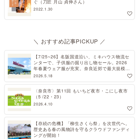
ぐ（刀匠 月山 貞伸さん）
2022.1.30
＼ おすすめ記事PICKUP ／
【7/25~26】名阪国道沿い、ミキハウス物流セ
ンターで、子供服の掘り出し物セール。2026
年春夏ウェア服が充実。奈良近郊で最大規模！
天理から27分[PR]
2026.5.18
〈奈良市〉第11回 もいちど夜市・こにし夜市
（5 /22・23）
2026.4.10
【存続の危機】「柳生さくら祭」を次世代へ。
歴史ある春の風物詩を守るクラウドファンディ
ングが開始！