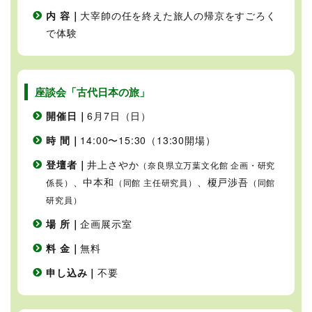
内 容｜
大宰帥の任を終えた旅人の帰京をすごろく
で体験
座談会「古代日本の旅」
開催日｜
6月7日（日）
時 間｜
14:00〜15:30（13:30開場）
登壇者｜
井上さやか
（奈良県立万葉文化館 企画・研究
、中本和
、榎戸渉吾
係長）
（同館 主任研究員）
（同館
研究員）
場 所｜
企画展示室
料 金｜
無料
申し込み｜
不要