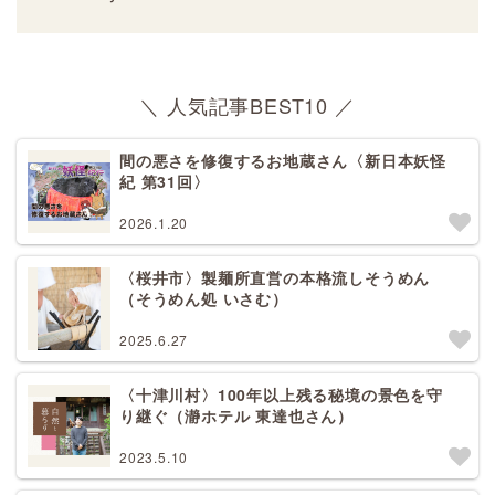
＼ 人気記事BEST10 ／
間の悪さを修復するお地蔵さん〈新日本妖怪
紀 第31回〉
2026.1.20
〈桜井市〉製麺所直営の本格流しそうめん
（そうめん処 いさむ）
2025.6.27
〈十津川村〉100年以上残る秘境の景色を守
り継ぐ（瀞ホテル 東達也さん）
2023.5.10