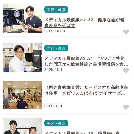
美容・健康
メディカル最前線vol.82 健康な歯が健
康寿命を延ばす
2025.10.30
美容・健康
メディカル最前線vol.81 “がん”に特化
したPETがん総合検診と生活習慣病を含め
た総合健診の人間ドック
2025.10.1
〈西の京病院直営〉サービス付き高齢者向
け住宅 メビウスまほろば デイサービス
センター【まほろば学園】
2025.8.21
美容・健康
メディカル最前線vol.80 糖尿病は食