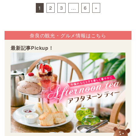
Posts navigation
1
2
3
…
6
»
奈良の観光・グルメ情報はこちら
最新記事Pickup！