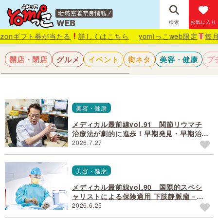
検索
お気に入り
ト券が当たる
詳しくはこちら
yomiっこweb限定
毎月抽選で1名
開店・閉店
グルメ
イベント
街ネタ
美容・健康
プ
美容・健康
メディカル最前線vol.91 関節リウマチ
治療法が劇的に進歩！早期発見・早期治療
で普通の生活も
2026.7.27
美容・健康
メディカル最前線vol.90 国際的スペシ
ャリストによる保険適用 下肢静脈瘤－最
先端の日帰り手術
2026.6.25