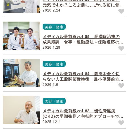
元気ですか？ころぶ前に、折れる前に骨粗
鬆症チェック！
2026.2.24
美容・健康
メディカル最前線vol.85 肥満症治療の
成果順調 食事・運動療法＋保険適応の薬
物療法
2026.1.28
美容・健康
メディカル最前線vol.84 筋肉を全く切
らない人工股関節置換術 最小侵襲前方進
入法（AMIS）
2026.1.9
美容・健康
メディカル最前線vol.83 慢性腎臓病
(CKD)の早期発見と包括的アプローチで健
康寿命延伸
2025.12.1