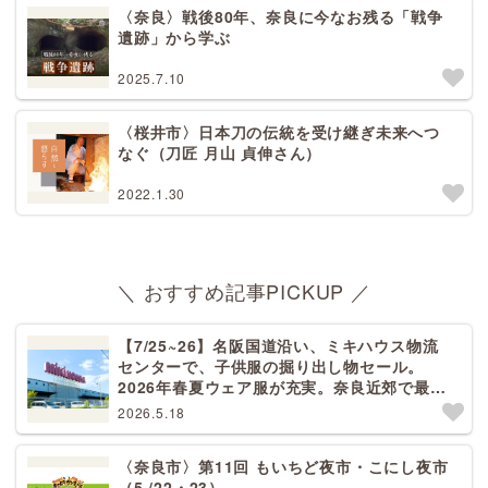
〈奈良〉戦後80年、奈良に今なお残る「戦争
遺跡」から学ぶ
2025.7.10
〈桜井市〉日本刀の伝統を受け継ぎ未来へつ
なぐ（刀匠 月山 貞伸さん）
2022.1.30
＼ おすすめ記事PICKUP ／
【7/25~26】名阪国道沿い、ミキハウス物流
センターで、子供服の掘り出し物セール。
2026年春夏ウェア服が充実。奈良近郊で最大
規模！天理から27分[PR]
2026.5.18
〈奈良市〉第11回 もいちど夜市・こにし夜市
（5 /22・23）