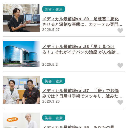
美容・健康
メディカル最前線vol.89 足梗塞！悪化
させると深刻な事態に。カテーテル専門医
とチーム医療でサポート
2026.5.27
メディカル最前線vol.88「早く見つけ
る！」それがイチバンの治療 がん検診は
未来の自分への投資
2026.5.2
美容・健康
メディカル最前線vol.87 「痔」でお悩
みでは？日帰り手術でスッキリ。嘘みたい
に解放♪
2026.3.26
美容・健康
メディカル最前線vol.86 あなたの骨、