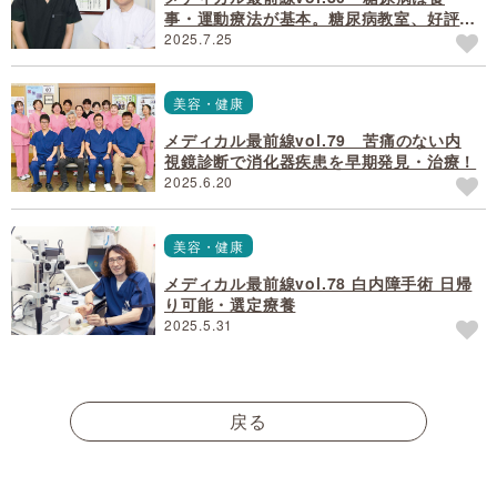
事・運動療法が基本。糖尿病教室、好評開
催中！
2025.7.25
美容・健康
メディカル最前線vol.79 苦痛のない内
視鏡診断で消化器疾患を早期発見・治療！
2025.6.20
美容・健康
メディカル最前線vol.78 白内障手術 日帰
り可能・選定療養
2025.5.31
戻る