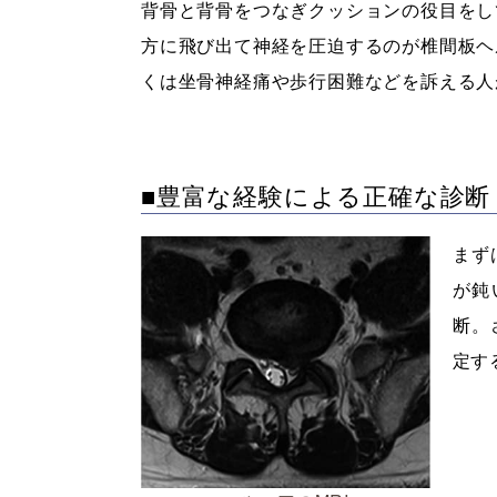
背骨と背骨をつなぎクッションの役目をし
方に飛び出て神経を圧迫するのが椎間板ヘ
くは坐骨神経痛や歩行困難などを訴える人
■豊富な経験による正確な診断
まず
が鈍
断。
定す