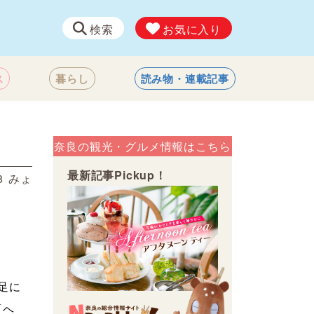
検索
お気に入り
ス
暮らし
読み物・連載記事
奈良の観光・グルメ情報はこちら
最新記事Pickup！
8
みょ
足に
「ヘ