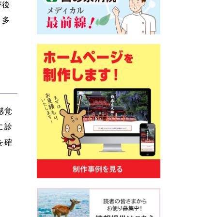
が後
、多
感覚
に診
を確