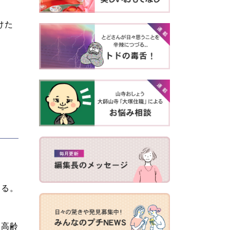
けた
出る。
、高齢