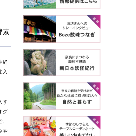
酵素
神経
注入
入す
オグ
で、
みや