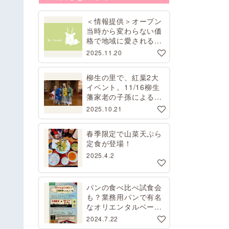
＜情報提供＞オープン
当時から変わらない価
格で地域に愛される昭
和レトロな喫茶店
2025.11.20
柳生の里で、紅葉2大
イベント。11/16柳生
藩家老の子孫による講
演会、11/29コスプレ
2025.10.21
撮影会【要予約】
春季限定で山菜天ぷら
定食が登場！
2025.4.2
パンの食べ比べ試食会
も？業務用パンで有名
なオリエンタルベーカ
リーで工場見学開催
2024.7.22