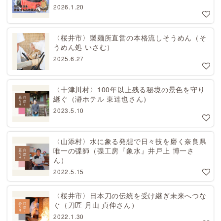
2026.1.20
〈桜井市〉製麺所直営の本格流しそうめん（そ
うめん処 いさむ）
2025.6.27
〈十津川村〉100年以上残る秘境の景色を守り
継ぐ（瀞ホテル 東達也さん）
2023.5.10
〈山添村〉水に象る発想で日々技を磨く奈良県
唯一の弽師（弽工房『象水』井戸上 博一さ
ん）
2022.5.15
〈桜井市〉日本刀の伝統を受け継ぎ未来へつな
ぐ（刀匠 月山 貞伸さん）
2022.1.30