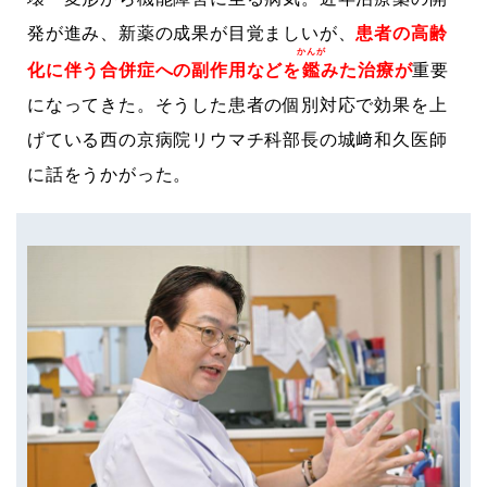
発が進み、新薬の成果が目覚ましいが、
患者の高齢
かんが
化に伴う合併症への副作用などを
鑑
みた治療が
重要
になってきた。そうした患者の個別対応で効果を上
げている西の京病院リウマチ科部長の城﨑和久医師
に話をうかがった。