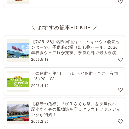
＼ おすすめ記事PICKUP ／
【7/25~26】名阪国道沿い、ミキハウス物流セ
ンターで、子供服の掘り出し物セール。2026
年春夏ウェア服が充実。奈良近郊で最大規模！
天理から27分[PR]
2026.5.18
〈奈良市〉第11回 もいちど夜市・こにし夜市
（5 /22・23）
2026.4.10
【存続の危機】「柳生さくら祭」を次世代へ。
歴史ある春の風物詩を守るクラウドファンディ
ングが開始！
2026.2.20