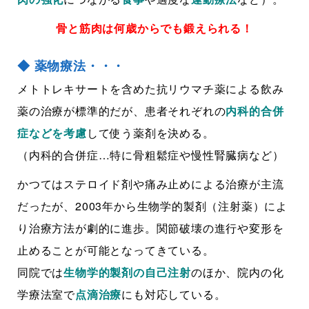
骨と筋肉は何歳からでも鍛えられる！
◆ 薬物療法・・・
メトトレキサートを含めた抗リウマチ薬による飲み
薬の治療が標準的だが、患者それぞれの
内科的合併
症などを考慮
して使う薬剤を決める。
（内科的合併症…特に骨粗鬆症や慢性腎臓病など）
かつてはステロイド剤や痛み止めによる治療が主流
だったが、2003年から生物学的製剤（注射薬）によ
り治療方法が劇的に進歩。関節破壊の進行や変形を
止めることが可能となってきている。
同院では
生物学的製剤の自己注射
のほか、院内の化
学療法室で
点滴治療
にも対応している。