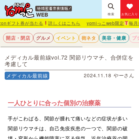
検索
お気に入り
が当たる
詳しくはこちら
yomiっこweb限定
毎月抽選で1名様に
開店・閉店
グルメ
イベント
街ネタ
美容・健康
プ
メディカル最前線vol.72 関節リウマチ、合併症を
考慮して
2024.11.18
やーさん
メディカル最前線
一人ひとりに合った個別の治療薬
手がこわばる、関節が腫れて痛いなどの症状が多い
関節リウマチは、自己免疫疾患の一つで、関節の破
壊・変形から機能障害に至る病気。近年治療薬の開