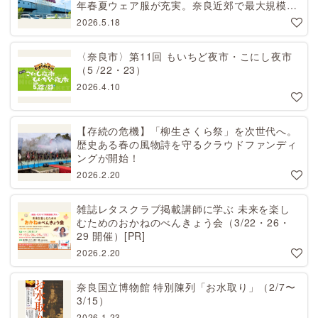
年春夏ウェア服が充実。奈良近郊で最大規模！
天理から27分[PR]
2026.5.18
〈奈良市〉第11回 もいちど夜市・こにし夜市
（5 /22・23）
2026.4.10
【存続の危機】「柳生さくら祭」を次世代へ。
歴史ある春の風物詩を守るクラウドファンディ
ングが開始！
2026.2.20
雑誌レタスクラブ掲載講師に学ぶ 未来を楽し
むためのおかねのべんきょう会（3/22・26・
29 開催）[PR]
2026.2.20
奈良国立博物館 特別陳列「お水取り」（2/7〜
3/15）
2026.1.23