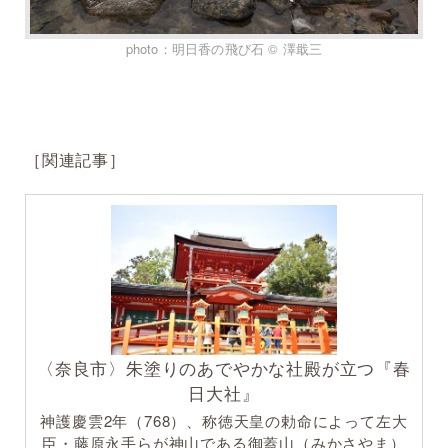
photo：明日香の飛び石 © 澤戢三
［関連記事］
〈奈良市〉朱塗りのあでやかな社殿が立つ『春
日大社』
神護慶雲2年（768）、称徳天皇の勅命によって左大
臣・藤原永手らが神山である御蓋山（みかさやま）