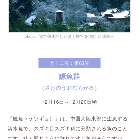
photo：雪で薄化粧した談山神社を望む © 澤戢三
七十二候：第63候
鱖魚群
（さけのうおむらがる）
12月16日～12月20日頃
「鱖魚（ケツギョ）」は、中国大陸東部に生息する
淡水魚で、スズキ目スズキ科に分類される魚のこと
です。鮭と同じように群れて泳ぐ魚だそうですが、