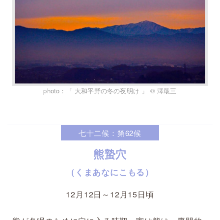
photo：「 大和平野の冬の夜明け 」 © 澤戢三
七十二候：第62候
熊蟄穴
（くまあなにこもる）
12月12日～12月15日頃