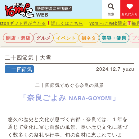
検索
お気に入り
券が当たる
詳しくはこちら
yomiっこweb限定
毎月抽選で1名様
開店・閉店
グルメ
イベント
街ネタ
美容・健康
プ
二十四節気｜大雪
2024.12.7
yuzu
二十四節気
二十四節気でめぐる奈良の風景
「奈良ごよみ
」
NARA-GOYOMI
悠久の歴史と文化が息づく古都・奈良では、１年を
通じて変化に富む自然の風景、長い歴史文化に基づ
く数多くの祭礼や行事、旬の食材に恵まれていま