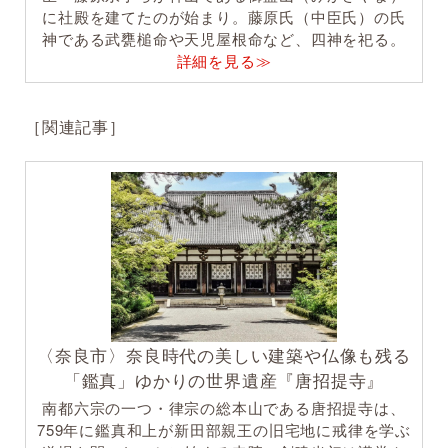
に社殿を建てたのが始まり。藤原氏（中臣氏）の氏
神である武甕槌命や天児屋根命など、四神を祀る。
詳細を見る≫
［関連記事］
〈奈良市〉奈良時代の美しい建築や仏像も残る
「鑑真」ゆかりの世界遺産『唐招提寺』
南都六宗の一つ・律宗の総本山である唐招提寺は、
759年に鑑真和上が新田部親王の旧宅地に戒律を学ぶ