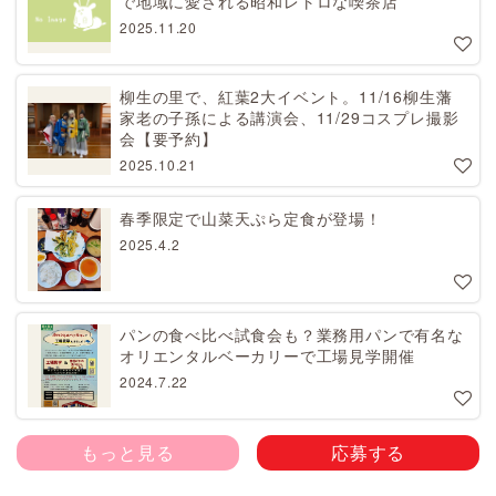
で地域に愛される昭和レトロな喫茶店
2025.11.20
柳生の里で、紅葉2大イベント。11/16柳生藩
家老の子孫による講演会、11/29コスプレ撮影
会【要予約】
2025.10.21
春季限定で山菜天ぷら定食が登場！
2025.4.2
パンの食べ比べ試食会も？業務用パンで有名な
オリエンタルベーカリーで工場見学開催
2024.7.22
もっと見る
応募する