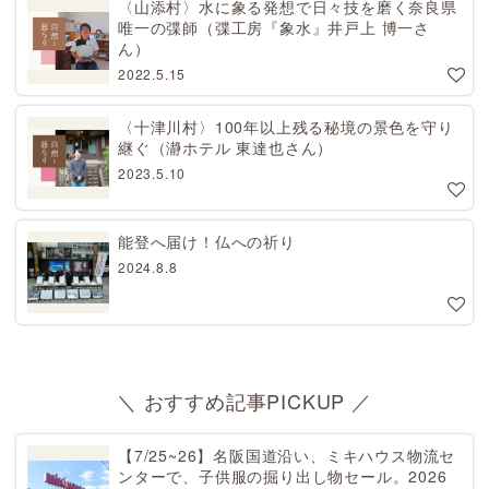
〈山添村〉水に象る発想で日々技を磨く奈良県
唯一の弽師（弽工房『象水』井戸上 博一さ
ん）
2022.5.15
〈十津川村〉100年以上残る秘境の景色を守り
継ぐ（瀞ホテル 東達也さん）
2023.5.10
能登へ届け！仏への祈り
2024.8.8
＼ おすすめ記事PICKUP ／
【7/25~26】名阪国道沿い、ミキハウス物流セ
ンターで、子供服の掘り出し物セール。2026