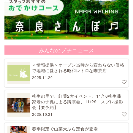
みんなのプチニュース
＜情報提供＞オープン当時から変わらない価格
で地域に愛される昭和レトロな喫茶店
2025.11.20
柳生の里で、紅葉2大イベント。11/16柳生藩
家老の子孫による講演会、11/29コスプレ撮影
会【要予約】
2025.10.21
春季限定で山菜天ぷら定食が登場！