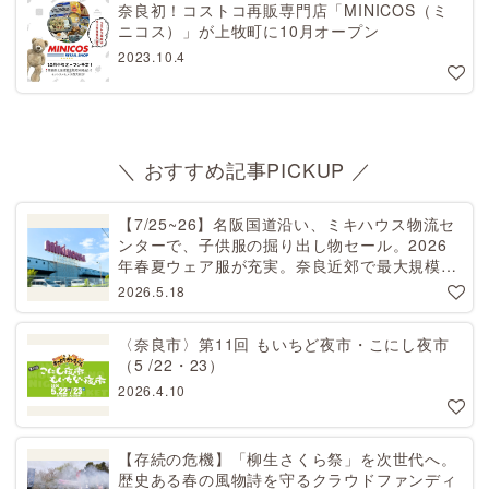
奈良初！コストコ再販専門店「MINICOS（ミ
ニコス）」が上牧町に10月オープン
2023.10.4
＼ おすすめ記事PICKUP ／
【7/25~26】名阪国道沿い、ミキハウス物流セ
ンターで、子供服の掘り出し物セール。2026
年春夏ウェア服が充実。奈良近郊で最大規模！
天理から27分[PR]
2026.5.18
〈奈良市〉第11回 もいちど夜市・こにし夜市
（5 /22・23）
2026.4.10
【存続の危機】「柳生さくら祭」を次世代へ。
歴史ある春の風物詩を守るクラウドファンディ