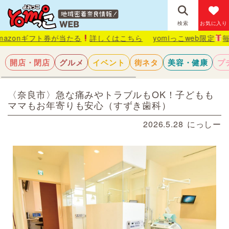
検索
お気に入り
フト券が当たる
詳しくはこちら
yomiっこweb限定
毎月抽選で1
開店・閉店
グルメ
イベント
街ネタ
美容・健康
プ
〈奈良市〉急な痛みやトラブルもOK！子どもも
ママもお年寄りも安心（すずき歯科）
2026.5.28
にっしー