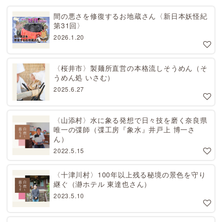
間の悪さを修復するお地蔵さん〈新日本妖怪紀
第31回〉
2026.1.20
〈桜井市〉製麺所直営の本格流しそうめん（そ
うめん処 いさむ）
2025.6.27
〈山添村〉水に象る発想で日々技を磨く奈良県
唯一の弽師（弽工房『象水』井戸上 博一さ
ん）
2022.5.15
〈十津川村〉100年以上残る秘境の景色を守り
継ぐ（瀞ホテル 東達也さん）
2023.5.10