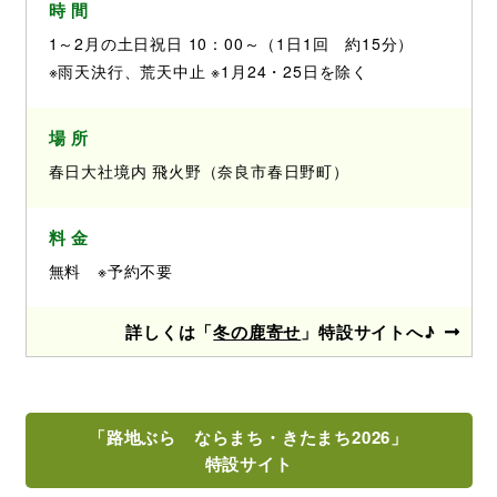
時 間
1～2月の土日祝日 10：00～（1日1回 約15分）
※雨天決行、荒天中止 ※1月24・25日を除く
場 所
春日大社境内 飛火野（奈良市春日野町）
料 金
無料 ※予約不要
詳しくは「
冬の鹿寄せ
」特設サイトへ♪
「路地ぶら ならまち・きたまち2026」
特設サイト