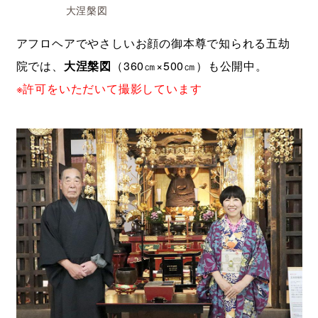
大涅槃図
アフロヘアでやさしいお顔の御本尊で知られる五劫
院では、
大涅槃図
（360㎝×500㎝）も公開中。
※許可をいただいて撮影しています