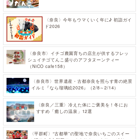
〈奈良〉今年もウマくいく年に♪ 初詣ガイ
ド2026
〈奈良市〉イチゴ農園育ちの店主が供するフレッ
シュイチゴてんこ盛りのアフタヌーンティー
（NiCO cafe158）
〈奈良市〉世界遺産・古都奈良を照らす青の絶景
イルミ『なら瑠璃絵2026』（2/8～2/14）
〈奈良／三重〉冷えた体にご褒美を！冬にお
すすめ「癒しの温泉」12選
〈平群町〉“古都華”の聖地で奈良いちごのスイー