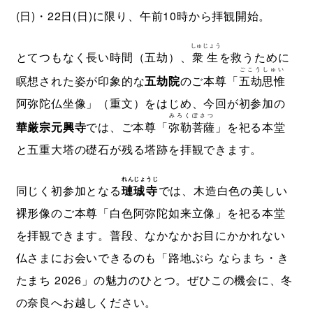
(日)・22日(日)に限り、午前10時から拝観開始。
しゅじょう
とてつもなく長い時間（五劫）、
衆生
を救うために
ごこうしゅい
瞑想された姿が印象的な
五劫院
のご本尊「
五劫思惟
阿弥陀仏坐像」（重文）をはじめ、今回が初参加の
みろくぼさつ
華厳宗元興寺
では、ご本尊「
弥勒菩薩
」を祀る本堂
と五重大塔の礎石が残る塔跡を拝観できます。
れんじょうじ
同じく初参加となる
璉珹寺
では、木造白色の美しい
裸形像のご本尊「白色阿弥陀如来立像」を祀る本堂
を拝観できます。普段、なかなかお目にかかれない
仏さまにお会いできるのも「路地ぶら ならまち・き
たまち 2026」の魅力のひとつ。ぜひこの機会に、冬
の奈良へお越しください。