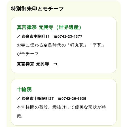
特別御朱印とモチーフ
真言律宗 元興寺（世界遺産）
／ 奈良市中院町11 ℡0742-23-1377
お寺に伝わる奈良時代の「軒丸瓦」「平瓦」
がモチーフ
真言律宗 元興寺
十輪院
／ 奈良市十輪院町27 ℡0742-26-6635
本堂柱間の蟇股。垢抜けして優美な形状が特
徴。