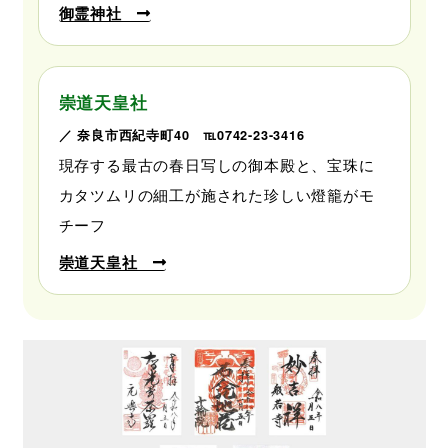
御霊神社
崇道天皇社
／ 奈良市西紀寺町40 ℡0742-23-3416
現存する最古の春日写しの御本殿と、宝珠に
カタツムリの細工が施された珍しい燈籠がモ
チーフ
崇道天皇社