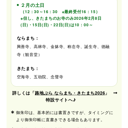
２月の土日
（12：30～16：30 ※最終受付16：15）
※但し、きたまちのお寺のみ2026年2月8日
(日)・15日(日)・22日(日)は10：00～
ならまち：
興善寺、高林寺、金躰寺、称念寺、誕生寺、徳融
寺（観音堂）
きたまち：
空海寺、五劫院、念聲寺
詳しくは「
路地ぶら ならまち・きたまち2026
」
特設サイトへ♪
御朱印は、基本的には書置きですが、タイミングに
より御朱印帳に直書きできる場合もあります。