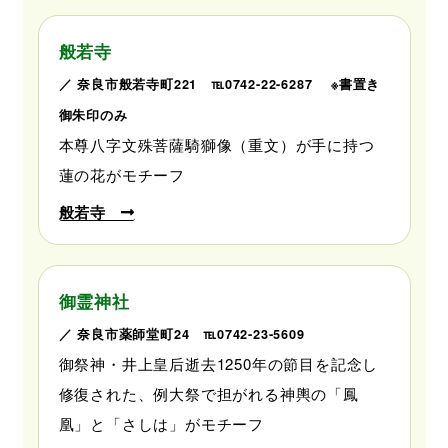
般若寺
／ 奈良市般若寺町221 ℡0742-22-6287 ※書置き
御朱印のみ
本尊八字文殊菩薩騎獅像（重文）が手に持つ
蓮の花がモチーフ
般若寺
御霊神社
／ 奈良市薬師堂町24 ℡0742-23-5609
御祭神・井上皇后逝去1250年の節目を記念し
修復された、例大祭で担がれる神輿の「鳳
凰」と「さしは」がモチーフ