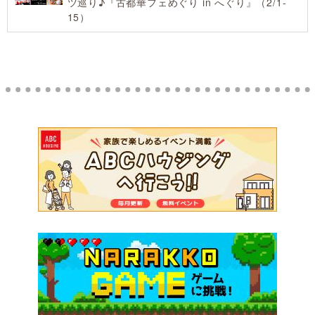
ツ巡り♪『古都華フェめぐり in へぐり』（2/1-
15）