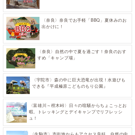
〈奈良〉奈良でお手軽「BBQ」夏休みのお
出かけに！
〈奈良〉自然の中で夏を過ごす！奈良のおす
すめ「キャンプ場」
〈宇陀市〉森の中に巨大恐竜が出現！水遊びも
できる『平成榛原こどものもり公園』
〈富雄川～榁木峠〉日々の喧騒からちょこっとお
暇。トレッキングとデイキャンプでリフレッシ
ュ！
〈生駒市〉市街地からもアクセス良好、自然の中