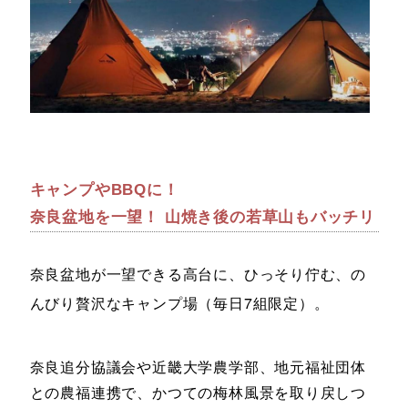
キャンプやBBQに！
奈良盆地を一望！ 山焼き後の若草山もバッチリ
奈良盆地が一望できる高台に、ひっそり佇む、の
んびり贅沢なキャンプ場（毎日7組限定）。
奈良追分協議会や近畿大学農学部、地元福祉団体
との農福連携で、かつての梅林風景を取り戻しつ