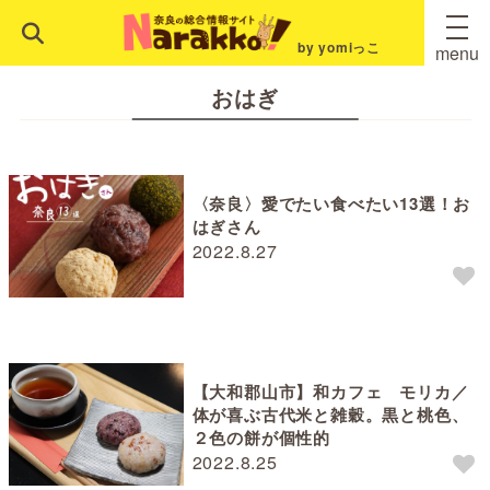
by yomiっこ
menu
おはぎ
〈奈良〉愛でたい食べたい13選！お
はぎさん
2022.8.27
【大和郡山市】和カフェ モリカ／
体が喜ぶ古代米と雑穀。黒と桃色、
２色の餅が個性的
2022.8.25