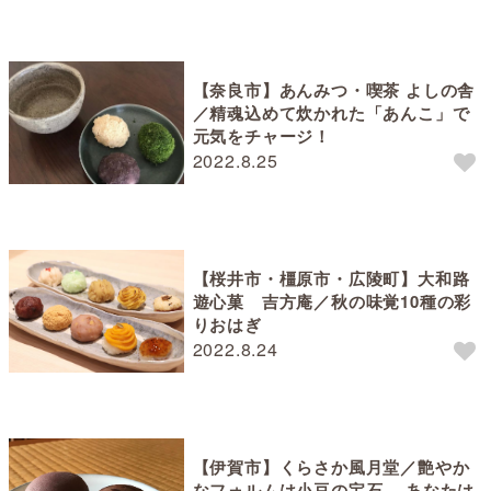
【奈良市】あんみつ・喫茶 よしの舎
／精魂込めて炊かれた「あんこ」で
元気をチャージ！
2022.8.25
【桜井市・橿原市・広陵町】大和路
遊心菓 吉方庵／秋の味覚10種の彩
りおはぎ
2022.8.24
【伊賀市】くらさか風月堂／艶やか
なフォルムは小豆の宝石 。あなたは