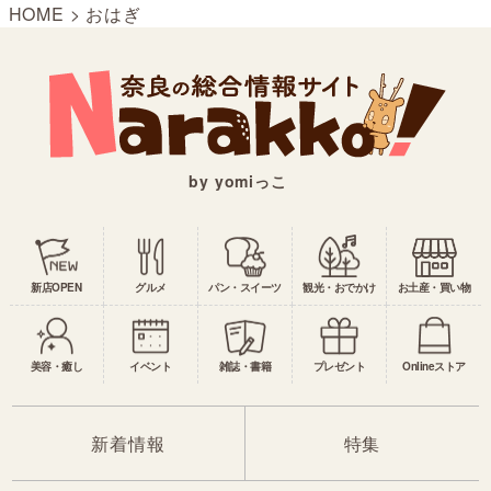
HOME
>
おはぎ
by yomiっこ
新店OPEN
グルメ
パン・スイーツ
観光・おでかけ
お土産・買い物
美容・癒し
イベント
雑誌・書籍
プレゼント
Onlineストア
新着情報
特集