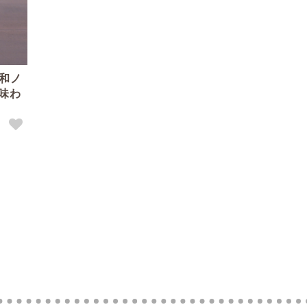
昭和ノ
味わ