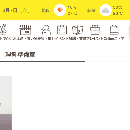
10%
30%
8月7日［金］
北
和
南
和
27℃
23℃
おでかけ
お土産・買い物
美容・癒し
イベント
雑誌・書籍
プレゼント
Onlineストア
理科準備室