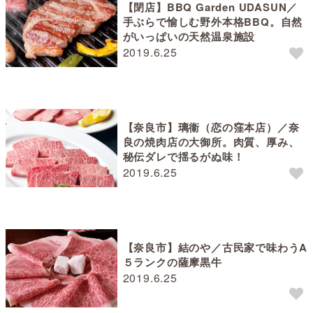
【閉店】BBQ Garden UDASUN／
手ぶらで愉しむ野外本格BBQ。自然
がいっぱいの天然温泉施設
2019.6.25
【奈良市】璃衞（恋の窪本店）／奈
良の焼肉店の大御所。肉質、厚み、
秘伝ダレで揺るがぬ味！
2019.6.25
【奈良市】結のや／古民家で味わうA
５ランクの薩摩黒牛
2019.6.25