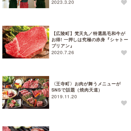
2023.3.20
【広陵町】梵天丸／特選黒毛和牛が
お得! 一押しは究極の赤身『シャトー
ブリアン』
2020.7.26
〈王寺町〉お肉が舞うメニューが
SNSで話題（焼肉天道）
2019.11.20