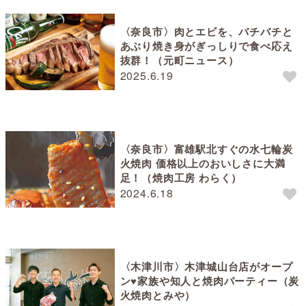
〈奈良市〉肉とエビを、バチバチと
あぶり焼き身がぎっしりで食べ応え
抜群！（元町ニュース）
2025.6.19
〈奈良市〉富雄駅北すぐの水七輪炭
火焼肉 価格以上のおいしさに大満
足！（焼肉工房 わらく）
2024.6.18
〈木津川市〉木津城山台店がオープ
ン♥家族や知人と焼肉パーティー（炭
火焼肉とみや）