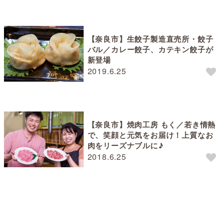
【奈良市】生餃子製造直売所・餃子
バル／カレー餃子、カテキン餃子が
新登場
2019.6.25
【奈良市】焼肉工房 もく／若き情熱
で、笑顔と元気をお届け！上質なお
肉をリーズナブルに♪
2018.6.25