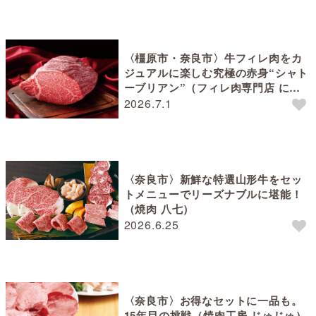
〈橿原市・奈良市〉牛フィレ肉をカ
ジュアルに楽しむ究極の赤身“シャト
ーブリアン”（フィレ肉専門店 にく
ぞう）
2026.7.1
〈奈良市〉新鮮な特選山形牛をセッ
トメニューでリーズナブルに堪能！
（焼肉 八七）
2026.6.25
〈奈良市〉お得なセットに一品も。
15年目の挑戦（焼肉工房 じゅじゅ）