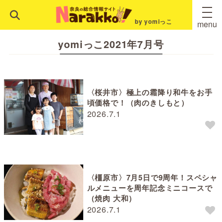
by yomiっこ
menu
yomiっこ2021年7月号
〈桜井市〉極上の霜降り和牛をお手
頃価格で！（肉のきしもと）
2026.7.1
〈橿原市〉7月5日で9周年！スペシャ
ルメニューを周年記念ミニコースで
（焼肉 大和）
2026.7.1