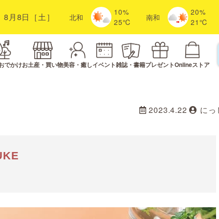
10%
20%
8月8日［土］
北
和
南
和
25℃
21℃
おでかけ
お土産・買い物
美容・癒し
イベント
雑誌・書籍
プレゼント
Onlineストア
2023.4.22
にっ
KE