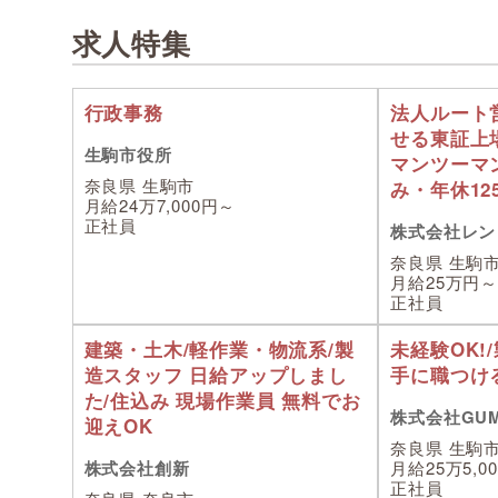
求人特集
行政事務
法人ルート
せる東証上
生駒市役所
マンツーマ
奈良県 生駒市
み・年休12
月給24万7,000円～
正社員
株式会社レン
奈良県 生駒
月給25万円～3
正社員
建築・土木/軽作業・物流系/製
未経験OK!
造スタッフ 日給アップしまし
手に職つけ
た/住込み 現場作業員 無料でお
株式会社GU
迎えOK
奈良県 生駒
株式会社創新
月給25万5,0
正社員