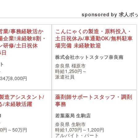
sponsored by 求人
営業/事務経験活か
こんにゃくの製造・原料投入・
場企業!未経験8割・
土日祝休み/車通勤OK/無料駐車
ン研修/土日祝休
場完備 未経験歓迎
5日
株式会社ホットスタッフ奈良南
ト
奈良県 橿原市
時給1,250円～
市
派遣社員
4万8,000円
/製造アシスタント/
薬剤師サポートスタッフ・調剤
る/未経験活躍
事務
M
若葉薬局 生駒店
市
奈良県 生駒市
00円～50万円
時給1,070円～1,200円
アルバイト・パート