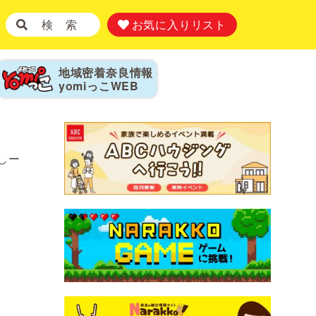
検 索
お気に入りリスト
地域密着奈良情報
yomiっこ
WEB
しー