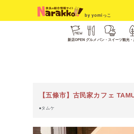
by yomiっこ
新店OPEN
グルメ
パン・スイーツ
観光・
【五條市】古民家カフェ TAMU
●タムケ