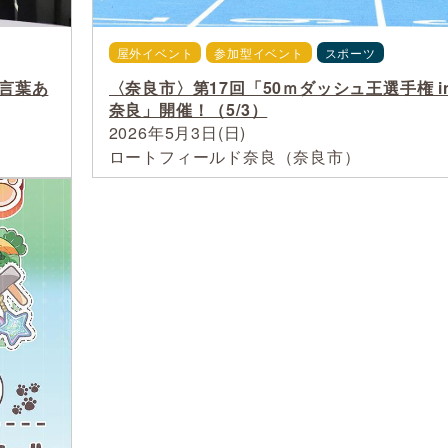
屋外イベント
参加型イベント
スポーツ
 言葉あ
〈奈良市〉第17回「50ｍダッシュ王選手権 i
奈良」開催！（5/3）
2026年5月3日(日)
ロートフィールド奈良（奈良市）