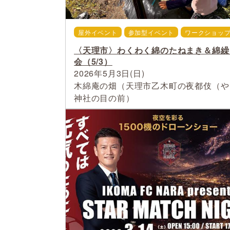
屋外イベント
参加型イベント
ワークショッ
〈天理市〉わくわく綿のたねまき＆綿繰
会（5/3）
2026年5月3日(日)
木綿庵の畑（天理市乙木町の夜都伎（や
神社の目の前）