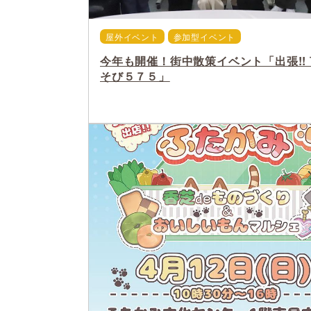
屋外イベント
参加型イベント
今年も開催！街中散策イベント「出張!!
そび５７５」