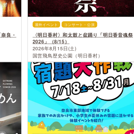
屋外イベント
コンサート・公演
「奈良・
〈明日香村〉和太鼓と盆踊り「明日香音魂祭
2026」（8/15）
2026年8月15日(土)
国営飛鳥歴史公園（明日香村）