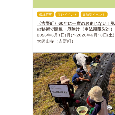
伝統行事
屋外イベント
参加型イベント
〈吉野町〉60年に一度のおまじない！
の秘術で開運・厄除け（申込期限5/21）
2026年6月1日(月)〜2026年6月13日(土)
大師山寺（吉野町）