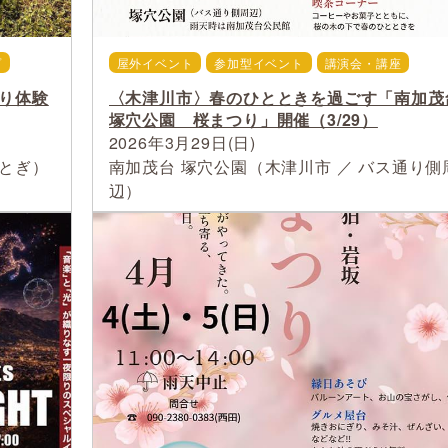
プ
屋外イベント
参加型イベント
講演会・講座
り体験
〈木津川市〉春のひとときを過ごす「南加茂
塚穴公園 桜まつり」開催（3/29）
2026年3月29日(日)
とぎ）
南加茂台 塚穴公園（木津川市 ／ バス通り側
辺）