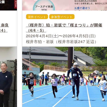
屋外イベント
参加型イベント
 奈良
〈桜井市〉狛・岩坂で「桜まつり」が開催
/14）
（4/4・5）
2026年4月4日(土)〜2026年4月5日(日)
桜井市狛・岩坂（桜井市岩坂247 近辺）