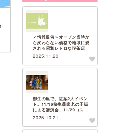
n
＜情報提供＞オープン当時か
ら変わらない価格で地域に愛
される昭和レトロな喫茶店
2025.11.20
柳生の里で、紅葉2大イベン
ト。11/16柳生藩家老の子孫
による講演会、11/29コスプ
レ撮影会【要予約】
2025.10.21