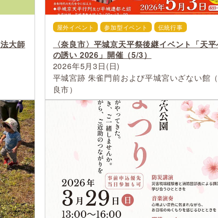
屋外イベント
参加型イベント
伝統行事
弘法大師
〈奈良市〉平城京天平祭後継イベント「天平
の誘い 2026」開催（5/3）
2026年5月3日(日)
平城宮跡 朱雀門前および平城宮いざない館
良市）