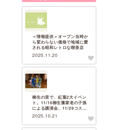
＜情報提供＞オープン当時か
ら変わらない価格で地域に愛
される昭和レトロな喫茶店
2025.11.20
柳生の里で、紅葉2大イベン
ト。11/16柳生藩家老の子孫
による講演会、11/29コスプ
レ撮影会【要予約】
2025.10.21