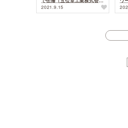
で伝播（五位堂工業株式会社
ワ
代）
里
2021.9.15
202
Posts navigation