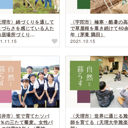
天理市〉綿づくりを通して
〈宇陀市〉極寒・酷暑の高
きづらさを感じている人た
で草屋根を葺き続けて40
の居場所づくり
年（茅葺 隅田）
.A.M.A.木綿庵）
1.11.15
2021.10.15
桜井市〉笠で育てたソバ
〈天理市〉世界に通じる雅
00％の三たて蕎麦。女性パ
師を育てる（天理大学雅楽