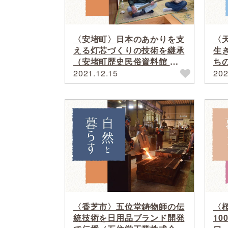
〈安堵町〉日本のあかりを支
〈
える灯芯づくりの技術を継承
生
（安堵町歴史民俗資料館 灯
ち
芯保存会）
（H
2021.12.15
202
〈香芝市〉五位堂鋳物師の伝
〈
統技術を日用品ブランド開発
1