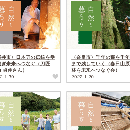
桜井市〉日本刀の伝統を受
〈奈良市〉千年の森を千年
継ぎ未来へつなぐ（刀匠
まで残していく（春日山原
山 貞伸さん）
林を未来へつなぐ会）
2.1.30
2022.1.20