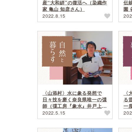
産“大和絣”の復活へ（染織作
伝
家 亀山 知彦さん）
園 
ん
2022.8.15
202
〈山添村〉水に象る発想で
〈
日々技を磨く奈良県唯一の弽
る
師（弽工房『象水』井戸上
一
博一さん）
事
2022.5.15
202
時