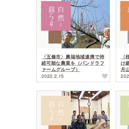
〈五條市〉農福地域連携で持
〈
続可能な農業を（パンドラフ
け
ァームグループ）
月
2022.2.15
202