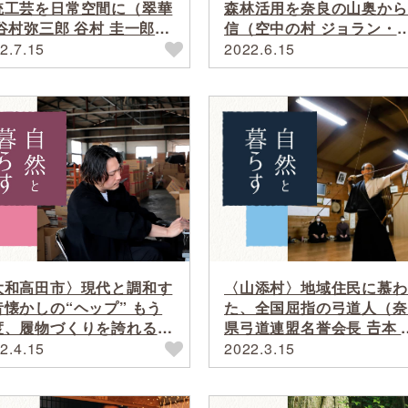
統工芸を日常空間に（翠華
森林活用を奈良の山奥から
谷村弥三郎 谷村 圭一郎さ
信（空中の村 ジョラン・
・ゆみさん）
ェレリさん）
2.7.15
2022.6.15
大和高田市〉現代と調和す
〈山添村〉地域住民に慕わ
昔懐かしの“ヘップ” もう
た、全国屈指の弓道人（奈
度、履物づくりを誇れる仕
県弓道連盟名誉会長 𠮷本 
に（川東履物商店 川東 宗
信さん）
2.4.15
2022.3.15
さん）