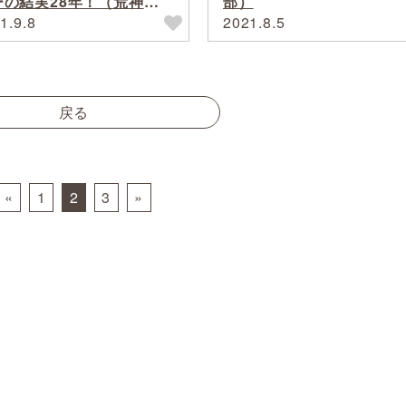
ーの結実28年！（荒神の
部）
・笠そば）
1.9.8
2021.8.5
戻る
«
1
2
3
»