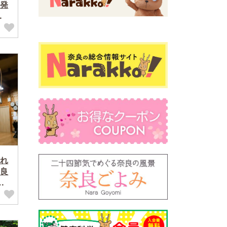
発
フ
れ
良
清