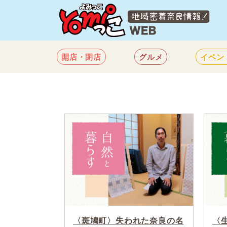
開店・閉店
グルメ
イベン
〈斑鳩町〉失われた奈良の名
〈