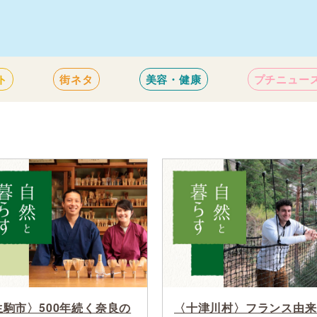
ト
街ネタ
美容・健康
プチニュー
生駒市〉500年続く奈良の
〈十津川村〉フランス由来