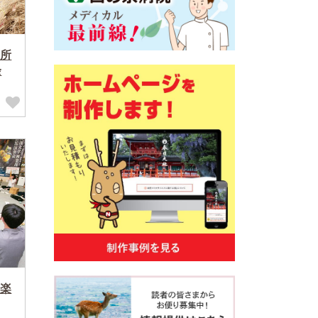
所
余
楽