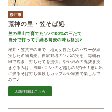
桜井市
荒神の里・笠そば処
笠の里山で育てたソバ100%の三たて
自分で打って手繰る蕎麦の味も格別♪
桜井・笠荒神の里で、地元女性たちのパワーが結
実した名物蕎麦。自家栽培のソバの実を、毎朝石
臼で挽き、打ちたてを提供。やや細めの丸抜き挽
きぐるみは、風味･コシ･のど越しの3拍子！思い出
に残るそば打ち体験もカップルや家族で楽しんで
みて♪
店舗詳細はこちら