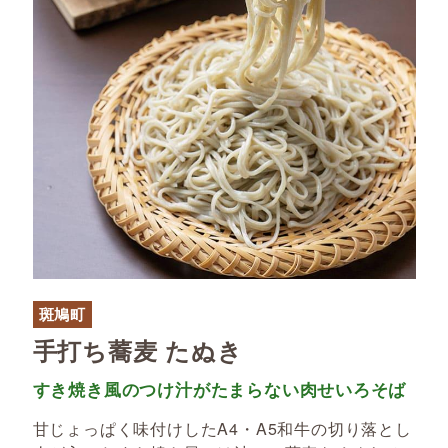
斑鳩町
手打ち蕎麦 たぬき
すき焼き風のつけ汁がたまらない肉せいろそば
甘じょっぱく味付けしたA4・A5和牛の切り落とし