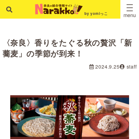
by yomiっこ
menu
〈奈良〉香りをたぐる秋の贅沢「新
蕎麦」の季節が到来！
2024.9.25
staff