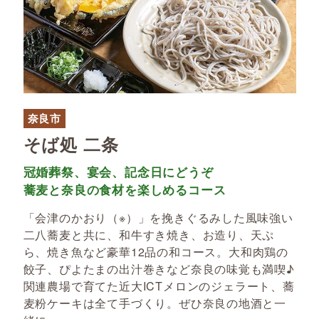
奈良市
そば処 二条
冠婚葬祭、宴会、記念日にどうぞ
蕎麦と奈良の食材を楽しめるコース
「会津のかおり（※）」を挽きぐるみした風味強い
二八蕎麦と共に、和牛すき焼き、お造り、天ぷ
ら、焼き魚など豪華12品の和コース。大和肉鶏の
餃子、ぴよたまの出汁巻きなど奈良の味覚も満喫♪
関連農場で育てた近大ICTメロンのジェラート、蕎
麦粉ケーキは全て手づくり。ぜひ奈良の地酒と一