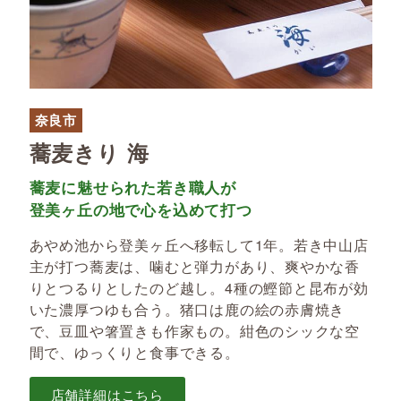
奈良市
蕎麦きり 海
蕎麦に魅せられた若き職人が
登美ヶ丘の地で心を込めて打つ
あやめ池から登美ヶ丘へ移転して1年。若き中山店
主が打つ蕎麦は、噛むと弾力があり、爽やかな香
りとつるりとしたのど越し。4種の鰹節と昆布が効
いた濃厚つゆも合う。猪口は鹿の絵の赤膚焼き
で、豆皿や箸置きも作家もの。紺色のシックな空
間で、ゆっくりと食事できる。
店舗詳細はこちら