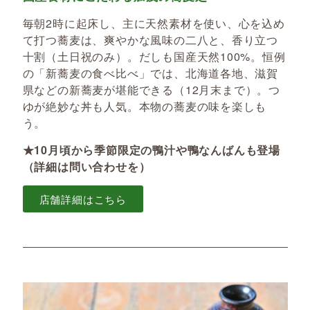
毎朝2時に起床し、主に天然素材を使い、心を込め
て打つ蕎麦は、爽やかな風味の二八と、香り立つ
十割（土日祝のみ）。だしも国産天然100%。恒例
の「新蕎麦の食べ比べ」では、北海道各地、滋賀
県などの新蕎麦が堪能できる（12月末まで）。つ
ゆが絶妙な丼も人気。本物の蕎麦の味を楽しも
う。
★10月頃から季節限定の鴨汁や鴨なんばんも登場
（詳細は問い合わせを）
店舗詳細はこちら