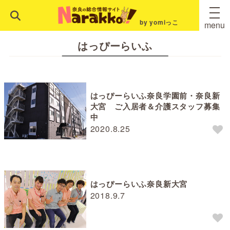
by yomiっこ
menu
はっぴーらいふ
はっぴーらいふ奈良学園前・奈良新
大宮 ご入居者＆介護スタッフ募集
中
2020.8.25
はっぴーらいふ奈良新大宮
2018.9.7