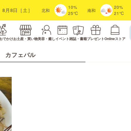
10%
20%
8月8日［土］
北
和
南
和
25℃
21℃
おでかけ
お土産・買い物
美容・癒し
イベント
雑誌・書籍
プレゼント
Onlineストア
カフェバル