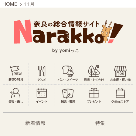
HOME
>
11月
by yomiっこ
新店OPEN
グルメ
パン・スイーツ
観光・おでかけ
お土産・買い物
美容・癒し
イベント
雑誌・書籍
プレゼント
Onlineストア
新着情報
特集