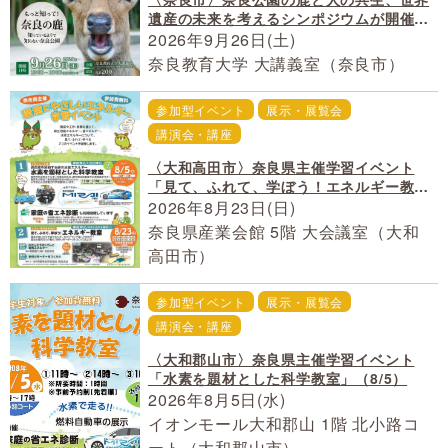
遺産の未来を考えるシンポジウムが開催
（9/26）
2026年9月26日(土)
奈良教育大学 大講義室（奈良市）
参加型イベント
展示・展覧会
講演会・講座
〈大和高田市〉奈良県主催学習イベント
「見て、ふれて、学ぼう！エネルギー教
室」（8/23）
2026年8月23日(日)
奈良県産業会館 5階 大会議室（大和
高田市）
参加型イベント
展示・展覧会
講演会・講座
〈大和郡山市〉奈良県主催学習イベント
「水素を題材とした科学教室」（8/5）
2026年8月5日(水)
イオンモール大和郡山 1階 北小路コ
ート（大和郡山市）