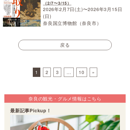
（2/7〜3/15）
2026年2月7日(土)〜2026年3月15日
(日)
奈良国立博物館（奈良市）
戻る
Posts navigation
1
2
3
…
10
»
奈良の観光・グルメ情報はこちら
最新記事Pickup！