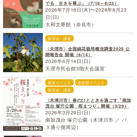
でる 古きを尊ぶ」（7/16～8/23）
2026年7月16日(木)〜2026年8月23
日(日)
大和文華館（奈良市）
講演会・講座
〈天理市〉全国綿花栽培概況調査2025 公
開報告会 開催（6/14）
2026年6月14日(日)
天理市民会館3階大会議室
屋外イベント
参加型イベント
講演会・講座
〈木津川市〉春のひとときを過ごす「南加
茂台 塚穴公園 桜まつり」開催（3/29）
2026年3月29日(日)
南加茂台 塚穴公園（木津川市 ／ バ
ス通り側周辺）