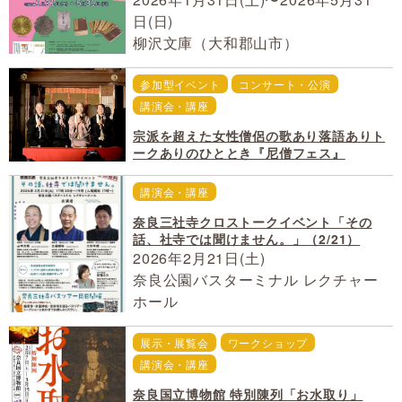
日(日)
柳沢文庫（大和郡山市）
参加型イベント
コンサート・公演
講演会・講座
宗派を超えた女性僧侶の歌あり落語ありト
ークありのひととき『尼僧フェス』
講演会・講座
奈良三社寺クロストークイベント「その
話、社寺では聞けません。」（2/21）
2026年2月21日(土)
奈良公園バスターミナル レクチャー
ホール
展示・展覧会
ワークショップ
講演会・講座
奈良国立博物館 特別陳列「お水取り」