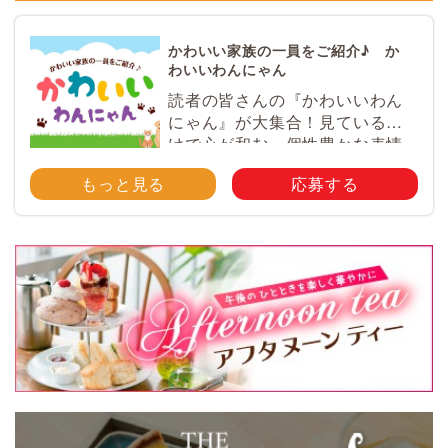
かわいい家族の一員をご紹介♪ か
わいいわんにゃん
読者の皆さんの『かわいいわん
にゃん』が大集合！見ているだ
けで心が和む、個性豊かな表情
やとっておきのエピソードが満
もっと見る
応募する
載♪ ペットのかわいい写真を大
募集！ みなさんのご自慢のペッ
ト写真や動画を大募集！ 携帯電
話・スマホ等で撮影 […]