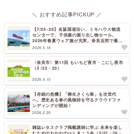
＼ おすすめ記事PICKUP ／
【7/25~26】名阪国道沿い、ミキハウス物流
センターで、子供服の掘り出し物セール。
2026年春夏ウェア服が充実。奈良近郊で最大
規模！天理から27分[PR]
2026.5.18
〈奈良市〉第11回 もいちど夜市・こにし夜市
（5 /22・23）
2026.4.10
【存続の危機】「柳生さくら祭」を次世代
へ。歴史ある春の風物詩を守るクラウドファ
ンディングが開始！
2026.2.20
雑誌レタスクラブ掲載講師に学ぶ 未来を楽し
むためのおかねのべんきょう会（3/22・26・