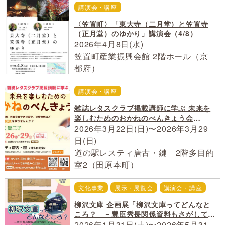
講演会・講座
〈笠置町〉「東大寺（二月堂）と笠置寺
（正月堂）のゆかり」講演会（4/8）
2026年4月8日(水)
笠置町産業振興会館 2階ホール（京
都府）
講演会・講座
雑誌レタスクラブ掲載講師に学ぶ 未来を
楽しむためのおかねのべんきょう会
（3/22・26・29 開催）[PR]
2026年3月22日(日)〜2026年3月29
日(日)
道の駅レスティ唐古・鍵 2階多目的
室2（田原本町）
文化事業
展示・展覧会
講演会・講座
柳沢文庫 企画展「柳沢文庫ってどんなと
ころ？ －豊臣秀長関係資料もさがしてみ
よう－」（〜5/31）
2026年1月31日(土)〜2026年5月31