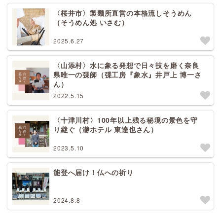
〈桜井市〉製麺所直営の本格流しそうめん
（そうめん処 いさむ）
2025.6.27
〈山添村〉水に象る発想で日々技を磨く奈良
県唯一の弽師（弽工房『象水』井戸上 博一さ
ん）
2022.5.15
〈十津川村〉100年以上残る秘境の景色を守
り継ぐ（瀞ホテル 東達也さん）
2023.5.10
能登へ届け！仏への祈り
2024.8.8