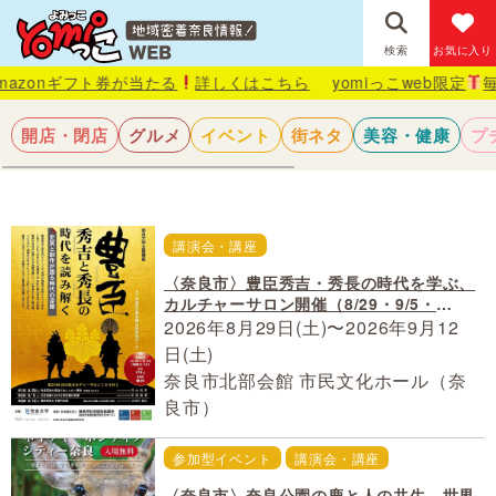
検索
お気に入り
フト券が当たる
詳しくはこちら
yomiっこweb限定
毎月抽選で1
開店・閉店
グルメ
イベント
街ネタ
美容・健康
プ
講演会・講座
〈奈良市〉豊臣秀吉・秀長の時代を学ぶ、
カルチャーサロン開催（8/29・9/5・
9/12）
2026年8月29日(土)〜2026年9月12
日(土)
奈良市北部会館 市民文化ホール（奈
良市）
参加型イベント
講演会・講座
〈奈良市〉奈良公園の鹿と人の共生、世界