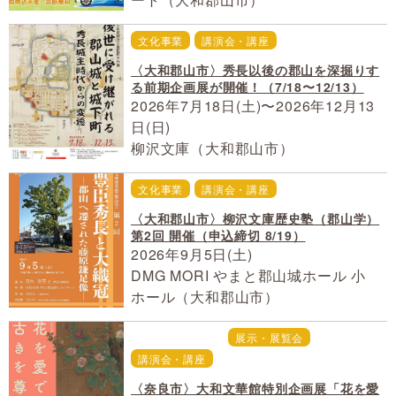
文化事業
講演会・講座
〈大和郡山市〉秀長以後の郡山を深掘りす
る前期企画展が開催！（7/18〜12/13）
2026年7月18日(土)〜2026年12月13
日(日)
柳沢文庫（大和郡山市）
文化事業
講演会・講座
〈大和郡山市〉柳沢文庫歴史塾（郡山学）
第2回 開催（申込締切 8/19）
2026年9月5日(土)
DMG MORI やまと郡山城ホール 小
ホール（大和郡山市）
美術館・博物館
展示・展覧会
講演会・講座
〈奈良市〉大和文華館特別企画展「花を愛