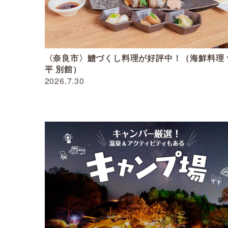
〈奈良市〉鱧づくし料理が好評中！（海鮮料理 
平 別館）
2026.7.30