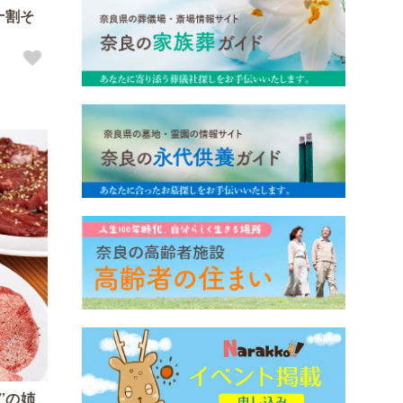
十割そ
”の姉