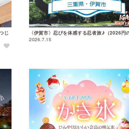
つじ
〈伊賀市〉忍びを体感する忍者旅♪（2026円
2026.7.15