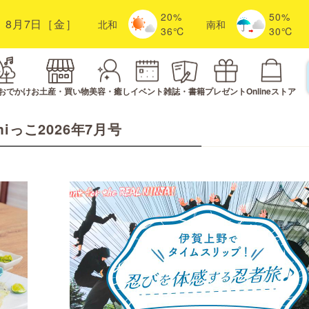
20%
50%
8月7日［金］
北
和
南
和
36℃
30℃
おでかけ
お土産・買い物
美容・癒し
イベント
雑誌・書籍
プレゼント
Onlineストア
miっこ2026年7月号