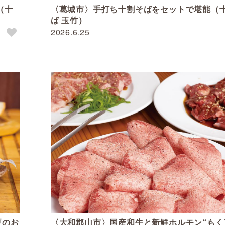
（十
〈葛城市〉手打ち十割そばをセットで堪能（
ば 玉竹）
2026.6.25
夏のお
〈大和郡山市〉国産和牛と新鮮ホルモン“もく