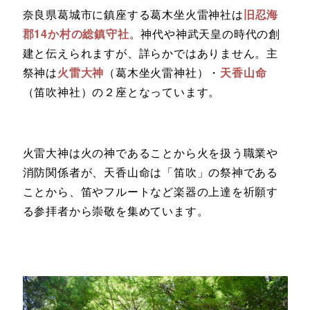
奈良県葛城市に鎮座する葛木坐火雷神社は
旧忍海
郡14か村の総鎮守社
。神代や神武天皇の時代の創
建と伝えられますが、詳らかではありません。主
祭神は
火雷大神
（葛木坐火雷神社）・
天香山命
（笛吹神社）の２座となっています。
火雷大神は火の神であることから火を扱う職業や
消防関係者が、天香山命は「笛吹」の祭神である
ことから、笛やフルートなど楽器の上達を祈願す
る参拝者から崇敬を集めています。