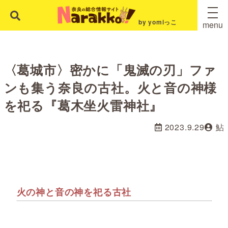
by yomiっこ
menu
〈葛城市〉密かに「鬼滅の刃」ファ
ンも集う奈良の古社。火と音の神様
を祀る『葛木坐火雷神社』
2023.9.29
鮎
火の神と音の神を祀る古社