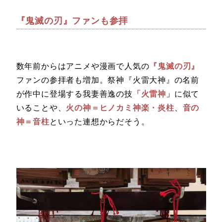
『鬼滅の刃』ファンも参拝
数年前からはアニメや漫画で人気の
『鬼滅の刃』
ファンの参拝者も増加。祭神『火雷大神』の名前
が作中に登場する我妻善逸の技
「火雷神」
に似て
いることや、
火の神＝ヒノカミ神楽・炎柱
、
音の
神＝音柱
といった連想からだそう。