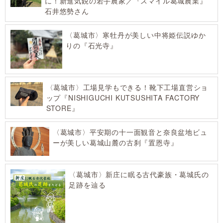
に！新進気鋭の若手農家／『スマイル葛城農業』
石井悠勢さん
〈葛城市〉寒牡丹が美しい中将姫伝説ゆか
りの『石光寺』
〈葛城市〉工場見学もできる！靴下工場直営ショ
ップ『NISHIGUCHI KUTSUSHITA FACTORY
STORE』
〈葛城市〉平安期の十一面観音と奈良盆地ビュ
ーが美しい葛城山麓の古刹『置恩寺』
〈葛城市〉新庄に眠る古代豪族・葛城氏の
足跡を辿る