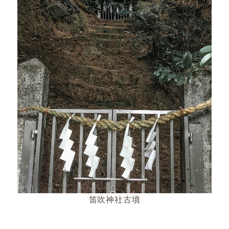
笛吹神社古墳