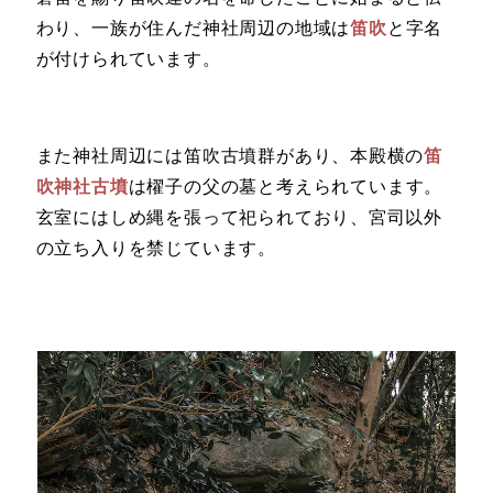
わり、一族が住んだ神社周辺の地域は
笛吹
と字名
が付けられています。
また神社周辺には笛吹古墳群があり、本殿横の
笛
吹神社古墳
は櫂子の父の墓と考えられています。
玄室にはしめ縄を張って祀られており、宮司以外
の立ち入りを禁じています。