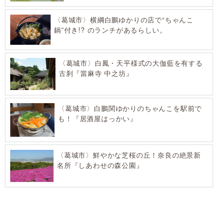
〈葛城市〉横綱白鵬ゆかりの店で“ちゃんこ
鍋”付き!? のランチがあるらしい。
〈葛城市〉白鳳・天平様式の大伽藍を有する
古刹『當麻寺 中之坊』
〈葛城市〉白鵬関ゆかりのちゃんこを駅前で
も！『居酒屋はっかい』
〈葛城市〉鮮やかな芝桜の丘！奈良の絶景新
名所『しあわせの森公園』