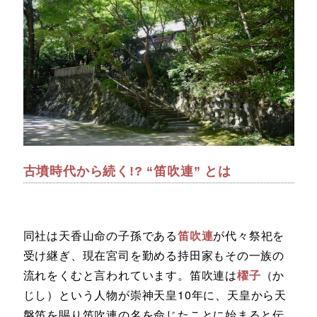
古墳時代から続く!? “笛吹連” とは
同社は天香山命の子孫である
笛吹連
が代々祭祀を
受け継ぎ、現在宮司を勤める持田家もその一族の
流れをくむと言われています。笛吹連は
櫂子
（か
じし）という人物が崇神天皇10年に、天皇から天
磐笛を賜り笛吹連の名を命じたことに始まると伝