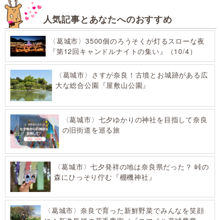
人気記事とあなたへのおすすめ
〈葛城市〉3500個のろうそくが灯るスローな夜
『第12回キャンドルナイトの集い』（10/4）
〈葛城市〉さすが奈良！古墳とお城跡がある広
大な総合公園『屋敷山公園』
〈葛城市〉七夕ゆかりの神社を目指して奈良
の旧街道を巡る旅
〈葛城市〉七夕発祥の地は奈良県だった？ 峠の
森にひっそり佇む『棚機神社』
〈葛城市〉奈良で育った新鮮野菜でみんなを笑顔